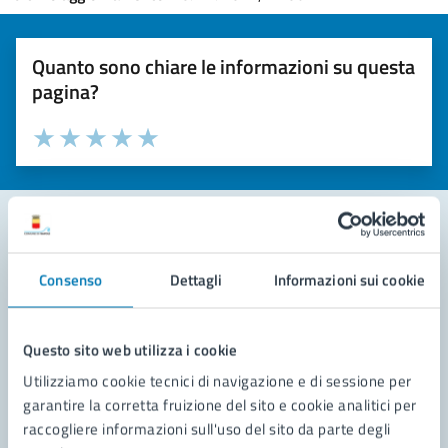
Quanto sono chiare le informazioni su questa
pagina?
Valuta la chiarezza delle informazioni (da 1 a 5 stelle)
Seleziona il numero di stelle per valutare la chiarezza delle i
Valuta 1 stelle su 5
Valuta 2 stelle su 5
Valuta 3 stelle su 5
Valuta 4 stelle su 5
Valuta 5 stelle su 5
Contatta il comune
Consenso
Dettagli
Informazioni sui cookie
Leggi le domande frequenti
Questo sito web utilizza i cookie
Richiedi assistenza
Utilizziamo cookie tecnici di navigazione e di sessione per
Prenota appuntamento
garantire la corretta fruizione del sito e cookie analitici per
raccogliere informazioni sull'uso del sito da parte degli