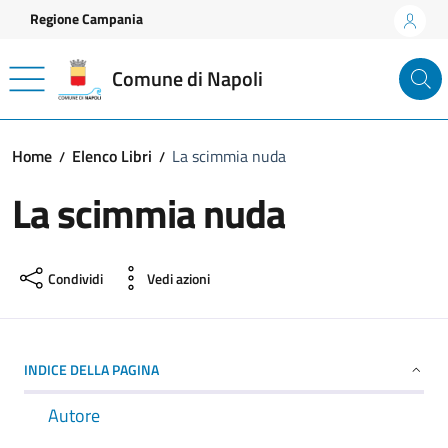
Vai ai contenuti
Vai al footer
Regione Campania
Comune di Napoli
Home
Elenco Libri
La scimmia nuda
La scimmia nuda
Condividi
Vedi azioni
INDICE DELLA PAGINA
Autore