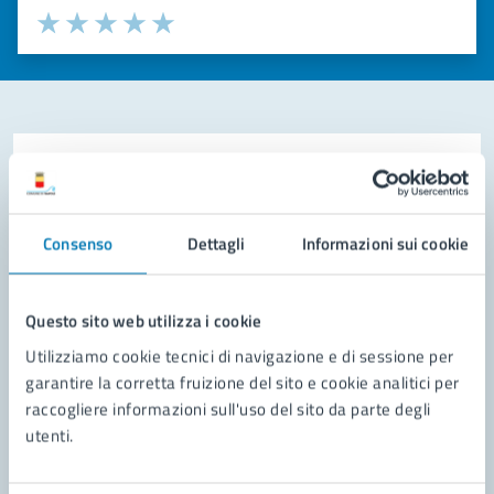
Valuta la chiarezza delle informazioni (da 1 a 5 stelle)
Seleziona il numero di stelle per valutare la chiarezza delle i
Valuta 1 stelle su 5
Valuta 2 stelle su 5
Valuta 3 stelle su 5
Valuta 4 stelle su 5
Valuta 5 stelle su 5
Contatta il comune
Leggi le domande frequenti
Consenso
Dettagli
Informazioni sui cookie
Richiedi assistenza
Prenota appuntamento
Questo sito web utilizza i cookie
Utilizziamo cookie tecnici di navigazione e di sessione per
Problemi in città
garantire la corretta fruizione del sito e cookie analitici per
raccogliere informazioni sull'uso del sito da parte degli
Segnala disservizio
utenti.