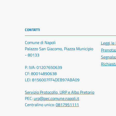
CONTATTI
Comune di Napoli
Leggi le
Palazzo San Giacomo, Piazza Municipio
Prenota
- 80133
Segnalaz
Richiest
P. IVA: 01207650639
CF: 80014890638
LEI: 8156007FF4DEB97ABA09
Servizio Protocollo, URP e Albo Pretorio
PEC:
urp@pec.comune.napoli.it
Centralino unico:
0817951111