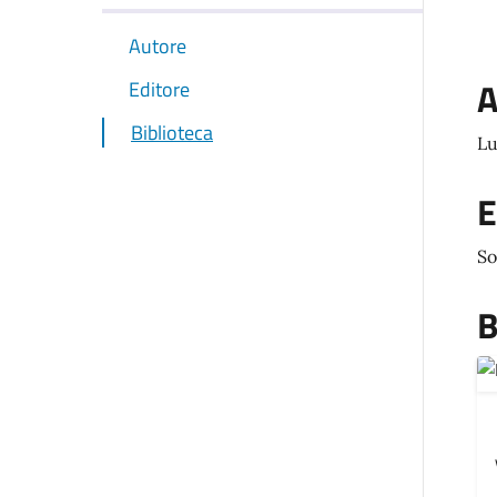
Autore
A
Editore
Biblioteca
Lu
E
So
B