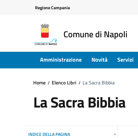
Vai ai contenuti
Vai al footer
Regione Campania
Comune di Napoli
Amministrazione
Novità
Servizi
Home
Elenco Libri
La Sacra Bibbia
La Sacra Bibbia
INDICE DELLA PAGINA