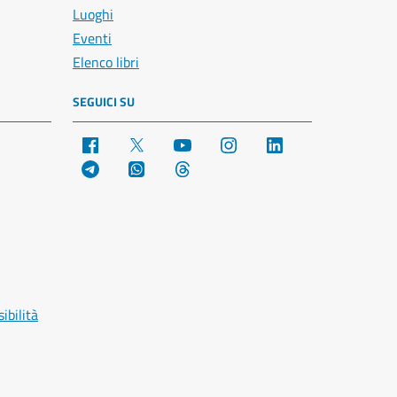
Luoghi
Eventi
Elenco libri
SEGUICI SU
Facebook
X
YouTube
Instagram
LinkedIn
Telegram
WhatsApp
Threads
ibilità