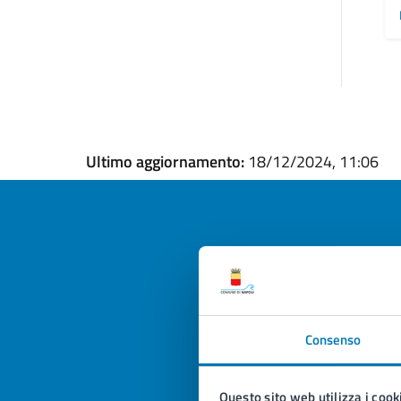
Ultimo aggiornamento:
18/12/2024, 11:06
Quan
pagi
Consenso
Valuta la
Selezi
Valuta 
Val
Questo sito web utilizza i cook