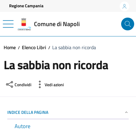
Vai ai contenuti
Vai al footer
Regione Campania
Comune di Napoli
Home
Elenco Libri
La sabbia non ricorda
La sabbia non ricorda
Condividi
Vedi azioni
INDICE DELLA PAGINA
Autore