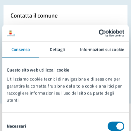
Contatta il comune
Leggi le domande frequenti
Richiedi assistenza
Consenso
Dettagli
Informazioni sui cookie
Prenota appuntamento
Problemi in città
Questo sito web utilizza i cookie
Segnala disservizio
Utilizziamo cookie tecnici di navigazione e di sessione per
garantire la corretta fruizione del sito e cookie analitici per
raccogliere informazioni sull'uso del sito da parte degli
utenti.
Selezione
Necessari
del