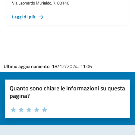
Via Leonardo Murialdo, 7, 80146
Leggi di più
Ultimo aggiornamento:
18/12/2024, 11:06
Quanto sono chiare le informazioni su questa
pagina?
Valuta la chiarezza delle informazioni (da 1 a 5 stelle)
Seleziona il numero di stelle per valutare la chiarezza delle i
Valuta 1 stelle su 5
Valuta 2 stelle su 5
Valuta 3 stelle su 5
Valuta 4 stelle su 5
Valuta 5 stelle su 5