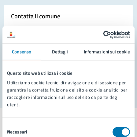
Contatta il comune
Leggi le domande frequenti
Richiedi assistenza
Consenso
Dettagli
Informazioni sui cookie
Prenota appuntamento
Problemi in città
Questo sito web utilizza i cookie
Segnala disservizio
Utilizziamo cookie tecnici di navigazione e di sessione per
garantire la corretta fruizione del sito e cookie analitici per
raccogliere informazioni sull'uso del sito da parte degli
utenti.
Selezione
Necessari
del