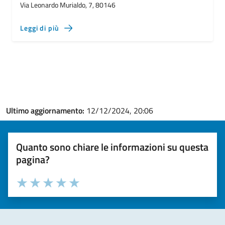
Via Leonardo Murialdo, 7, 80146
Leggi di più
Ultimo aggiornamento:
12/12/2024, 20:06
Quanto sono chiare le informazioni su questa
pagina?
Valuta la chiarezza delle informazioni (da 1 a 5 stelle)
Seleziona il numero di stelle per valutare la chiarezza delle i
Valuta 1 stelle su 5
Valuta 2 stelle su 5
Valuta 3 stelle su 5
Valuta 4 stelle su 5
Valuta 5 stelle su 5