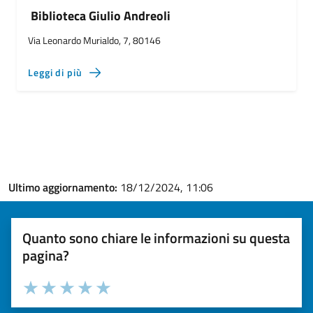
Biblioteca Giulio Andreoli
Via Leonardo Murialdo, 7, 80146
Leggi di più
Ultimo aggiornamento:
18/12/2024, 11:06
Quanto sono chiare le informazioni su questa
pagina?
Valuta la chiarezza delle informazioni (da 1 a 5 stelle)
Seleziona il numero di stelle per valutare la chiarezza delle i
Valuta 1 stelle su 5
Valuta 2 stelle su 5
Valuta 3 stelle su 5
Valuta 4 stelle su 5
Valuta 5 stelle su 5