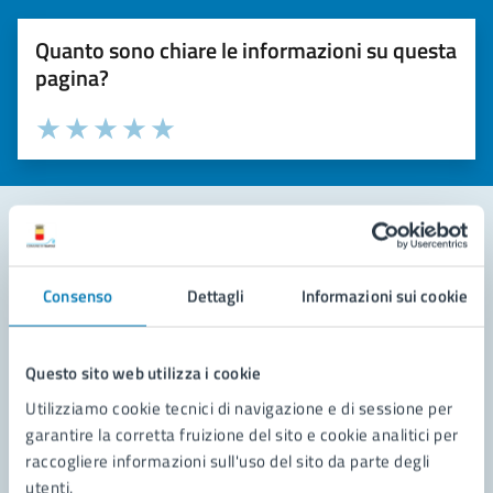
Quanto sono chiare le informazioni su questa
pagina?
Valuta la chiarezza delle informazioni (da 1 a 5 stelle)
Seleziona il numero di stelle per valutare la chiarezza delle i
Valuta 1 stelle su 5
Valuta 2 stelle su 5
Valuta 3 stelle su 5
Valuta 4 stelle su 5
Valuta 5 stelle su 5
Contatta il comune
Consenso
Dettagli
Informazioni sui cookie
Leggi le domande frequenti
Richiedi assistenza
Questo sito web utilizza i cookie
Utilizziamo cookie tecnici di navigazione e di sessione per
Prenota appuntamento
garantire la corretta fruizione del sito e cookie analitici per
raccogliere informazioni sull'uso del sito da parte degli
Problemi in città
utenti.