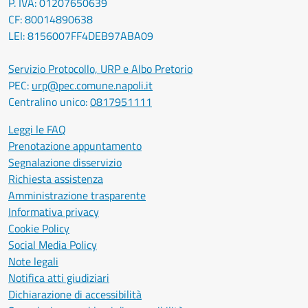
P. IVA: 01207650639
CF: 80014890638
LEI: 8156007FF4DEB97ABA09
Servizio Protocollo, URP e Albo Pretorio
PEC:
urp@pec.comune.napoli.it
Centralino unico:
0817951111
Leggi le FAQ
Prenotazione appuntamento
Segnalazione disservizio
Richiesta assistenza
Amministrazione trasparente
Informativa privacy
Cookie Policy
Social Media Policy
Note legali
Notifica atti giudiziari
Dichiarazione di accessibilità