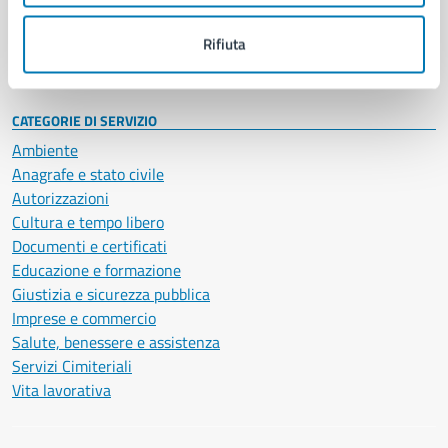
Personale amministrativo
Documenti e dati
Rifiuta
Intranet, posta aziendale e protocollo
CATEGORIE DI SERVIZIO
Ambiente
Anagrafe e stato civile
Autorizzazioni
Cultura e tempo libero
Documenti e certificati
Educazione e formazione
Giustizia e sicurezza pubblica
Imprese e commercio
Salute, benessere e assistenza
Servizi Cimiteriali
Vita lavorativa