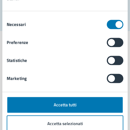
Segnala disservizio
Selezione
Necessari
del
consenso
Preferenze
Statistiche
Comune di Napoli
Marketing
AMMINISTRAZIONE
Aree amministrative
Organi di governo
Municipalità
Accetta tutti
Uffici
Enti e fondazioni
Accetta selezionati
Politici