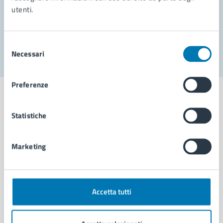
utenti.
Problemi in città
Segnala disservizio
Selezione
Necessari
del
consenso
Preferenze
Statistiche
Comune di Napoli
Marketing
AMMINISTRAZIONE
Aree amministrative
Organi di governo
Accetta tutti
Municipalità
Uffici