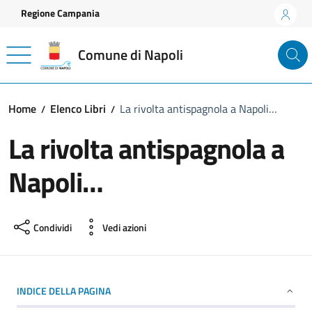
Vai ai contenuti
Vai al footer
Regione Campania
Comune di Napoli
Home
Elenco Libri
La rivolta antispagnola a Napoli…
La rivolta antispagnola a
Napoli…
Condividi
Vedi azioni
INDICE DELLA PAGINA