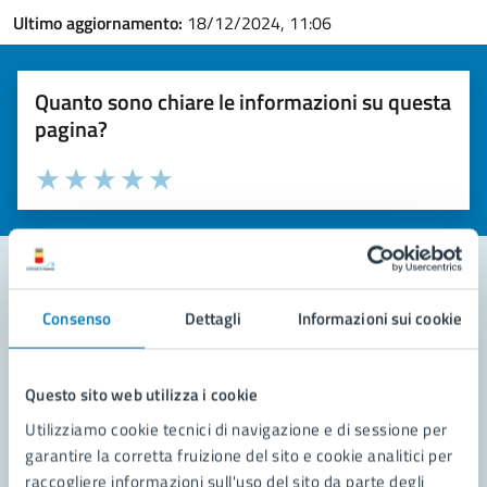
Ultimo aggiornamento:
18/12/2024, 11:06
Quanto sono chiare le informazioni su questa
pagina?
Valuta la chiarezza delle informazioni (da 1 a 5 stelle)
Seleziona il numero di stelle per valutare la chiarezza delle i
Valuta 1 stelle su 5
Valuta 2 stelle su 5
Valuta 3 stelle su 5
Valuta 4 stelle su 5
Valuta 5 stelle su 5
Consenso
Dettagli
Informazioni sui cookie
Contatta il comune
Leggi le domande frequenti
Questo sito web utilizza i cookie
Richiedi assistenza
Utilizziamo cookie tecnici di navigazione e di sessione per
garantire la corretta fruizione del sito e cookie analitici per
Prenota appuntamento
raccogliere informazioni sull'uso del sito da parte degli