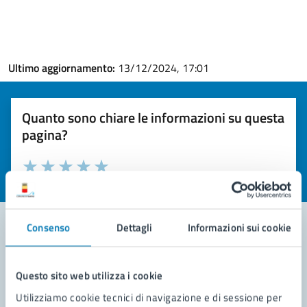
Ultimo aggiornamento:
13/12/2024, 17:01
Quanto sono chiare le informazioni su questa
pagina?
Valuta la chiarezza delle informazioni (da 1 a 5 stelle)
Seleziona il numero di stelle per valutare la chiarezza delle i
Valuta 1 stelle su 5
Valuta 2 stelle su 5
Valuta 3 stelle su 5
Valuta 4 stelle su 5
Valuta 5 stelle su 5
Consenso
Dettagli
Informazioni sui cookie
Contatta il comune
Questo sito web utilizza i cookie
Leggi le domande frequenti
Utilizziamo cookie tecnici di navigazione e di sessione per