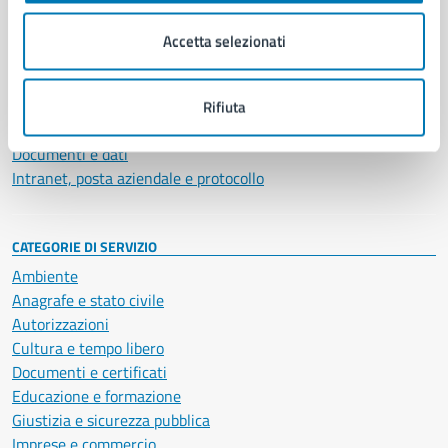
Organi di governo
Municipalità
Accetta selezionati
Uffici
Enti e fondazioni
Politici
Rifiuta
Personale amministrativo
Documenti e dati
Intranet, posta aziendale e protocollo
CATEGORIE DI SERVIZIO
Ambiente
Anagrafe e stato civile
Autorizzazioni
Cultura e tempo libero
Documenti e certificati
Educazione e formazione
Giustizia e sicurezza pubblica
Imprese e commercio