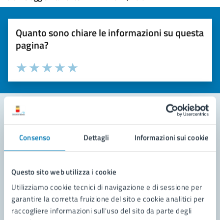
Quanto sono chiare le informazioni su questa
pagina?
Valuta la chiarezza delle informazioni (da 1 a 5 stelle)
Seleziona il numero di stelle per valutare la chiarezza delle i
Valuta 1 stelle su 5
Valuta 2 stelle su 5
Valuta 3 stelle su 5
Valuta 4 stelle su 5
Valuta 5 stelle su 5
Contatta il comune
Consenso
Dettagli
Informazioni sui cookie
Leggi le domande frequenti
Questo sito web utilizza i cookie
Richiedi assistenza
Utilizziamo cookie tecnici di navigazione e di sessione per
Prenota appuntamento
garantire la corretta fruizione del sito e cookie analitici per
raccogliere informazioni sull'uso del sito da parte degli