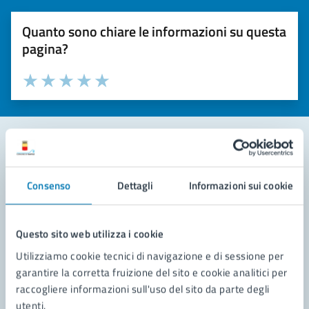
Quanto sono chiare le informazioni su questa
pagina?
Valuta la chiarezza delle informazioni (da 1 a 5 stelle)
Seleziona il numero di stelle per valutare la chiarezza delle i
Valuta 1 stelle su 5
Valuta 2 stelle su 5
Valuta 3 stelle su 5
Valuta 4 stelle su 5
Valuta 5 stelle su 5
Contatta il comune
Consenso
Dettagli
Informazioni sui cookie
Leggi le domande frequenti
Richiedi assistenza
Questo sito web utilizza i cookie
Utilizziamo cookie tecnici di navigazione e di sessione per
Prenota appuntamento
garantire la corretta fruizione del sito e cookie analitici per
raccogliere informazioni sull'uso del sito da parte degli
Problemi in città
utenti.