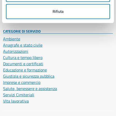
Personale amministrativo
Documenti e dati
Rifiuta
Intranet, posta aziendale e protocollo
CATEGORIE DI SERVIZIO
Ambiente
Anagrafe e stato civile
Autorizzazioni
Cultura e tempo libero
Documenti e certificati
Educazione e formazione
Giustizia e sicurezza pubblica
Imprese e commercio
Salute, benessere e assistenza
Servizi Cimiteriali
Vita lavorativa