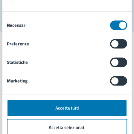
Segnala disservizio
Selezione
Necessari
del
consenso
Preferenze
Statistiche
Comune di Napoli
Marketing
AMMINISTRAZIONE
Aree amministrative
Organi di governo
Municipalità
Accetta tutti
Uffici
Enti e fondazioni
Accetta selezionati
Politici