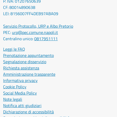
P. IVA: 01207650639
CF: 80014890638
LEI: 8156007FF4DEB97ABA09
Servizio Protocollo, URP e Albo Pretorio
PEC:
urp@pec.comune.napoli.it
Centralino unico:
0817951111
Leggi le FAQ
Prenotazione appuntamento
Segnalazione disservizio
Richiesta assistenza
Amministrazione trasparente
Informativa privacy
Cookie Policy
Social Media Policy
Note legali
Notifica atti giudiziari
Dichiarazione di accessibilità