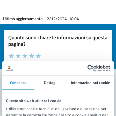
Ultimo aggiornamento:
12/12/2024, 18:04
Quanto sono chiare le informazioni su questa
pagina?
Valuta la chiarezza delle informazioni (da 1 a 5 stelle)
Seleziona il numero di stelle per valutare la chiarezza delle i
Valuta 1 stelle su 5
Valuta 2 stelle su 5
Valuta 3 stelle su 5
Valuta 4 stelle su 5
Valuta 5 stelle su 5
Consenso
Dettagli
Informazioni sui cookie
Contatta il comune
Questo sito web utilizza i cookie
Leggi le domande frequenti
Utilizziamo cookie tecnici di navigazione e di sessione per
Richiedi assistenza
garantire la corretta fruizione del sito e cookie analitici per