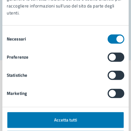
raccogliere informazioni sull'uso del sito da parte degli
Prenota appuntamento
utenti.
Problemi in città
Selezione
Segnala disservizio
Necessari
del
consenso
Preferenze
Statistiche
Comune di Napoli
Marketing
AMMINISTRAZIONE
Aree amministrative
Accetta tutti
Organi di governo