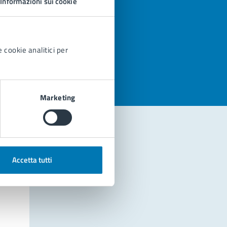
Informazioni sui cookie
azioni
 cookie analitici per
Marketing
Accetta tutti