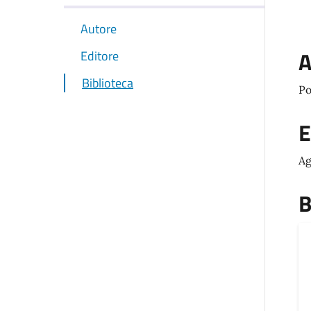
Autore
A
Editore
Biblioteca
Po
E
Ag
B