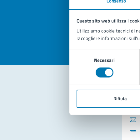
Consenso
Quan
pagi
Questo sito web utilizza i cook
Valuta la
Selezi
Utilizziamo cookie tecnici di n
Valuta 
Val
raccogliere informazioni sull'u
Selezione
Necessari
del
consenso
Con
Rifiuta