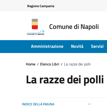
Vai ai contenuti
Vai al footer
Regione Campania
Comune di Napoli
Amministrazione
Novità
Servizi
Home
Elenco Libri
La razze dei polli
La razze dei polli
INDICE DELLA PAGINA