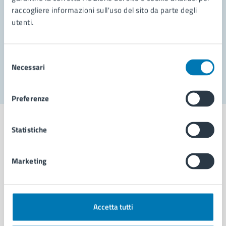
raccogliere informazioni sull'uso del sito da parte degli
Prenota appuntamento
utenti.
Problemi in città
Selezione
Segnala disservizio
Necessari
del
consenso
Preferenze
Statistiche
Comune di Napoli
Marketing
AMMINISTRAZIONE
Aree amministrative
Accetta tutti
Organi di governo