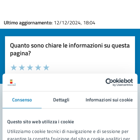
Ultimo aggiornamento:
12/12/2024, 18:04
Quanto sono chiare le informazioni su questa
pagina?
Valuta la chiarezza delle informazioni (da 1 a 5 stelle)
Seleziona il numero di stelle per valutare la chiarezza delle i
Valuta 1 stelle su 5
Valuta 2 stelle su 5
Valuta 3 stelle su 5
Valuta 4 stelle su 5
Valuta 5 stelle su 5
Consenso
Dettagli
Informazioni sui cookie
Contatta il comune
Questo sito web utilizza i cookie
Leggi le domande frequenti
Utilizziamo cookie tecnici di navigazione e di sessione per
Richiedi assistenza
garantire la corretta fruizione del sito e cookie analitici per