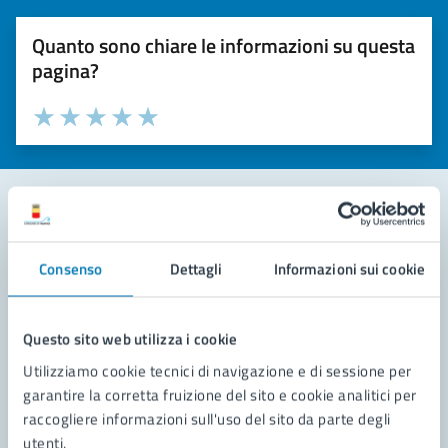
Quanto sono chiare le informazioni su questa
pagina?
Valuta la chiarezza delle informazioni (da 1 a 5 stelle)
Seleziona il numero di stelle per valutare la chiarezza delle i
Valuta 1 stelle su 5
Valuta 2 stelle su 5
Valuta 3 stelle su 5
Valuta 4 stelle su 5
Valuta 5 stelle su 5
Contatta il comune
Consenso
Dettagli
Informazioni sui cookie
Leggi le domande frequenti
Richiedi assistenza
Questo sito web utilizza i cookie
Utilizziamo cookie tecnici di navigazione e di sessione per
Prenota appuntamento
garantire la corretta fruizione del sito e cookie analitici per
raccogliere informazioni sull'uso del sito da parte degli
Problemi in città
utenti.