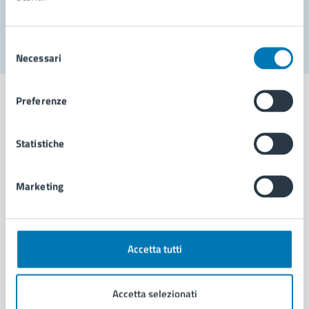
Segnala disservizio
Selezione
Necessari
del
consenso
Preferenze
Statistiche
Comune di Napoli
Marketing
AMMINISTRAZIONE
Aree amministrative
Organi di governo
Municipalità
Accetta tutti
Uffici
Enti e fondazioni
Accetta selezionati
Politici