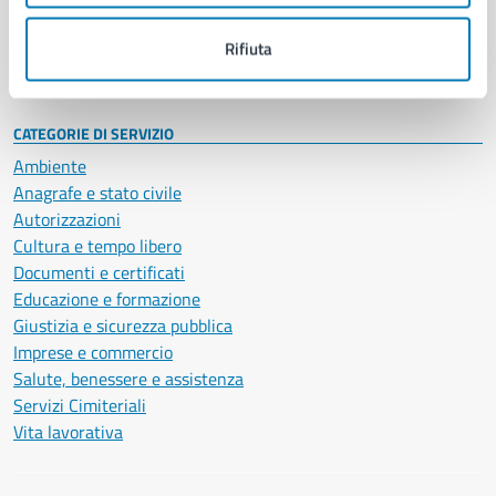
Personale amministrativo
Documenti e dati
Rifiuta
Intranet, posta aziendale e protocollo
CATEGORIE DI SERVIZIO
Ambiente
Anagrafe e stato civile
Autorizzazioni
Cultura e tempo libero
Documenti e certificati
Educazione e formazione
Giustizia e sicurezza pubblica
Imprese e commercio
Salute, benessere e assistenza
Servizi Cimiteriali
Vita lavorativa