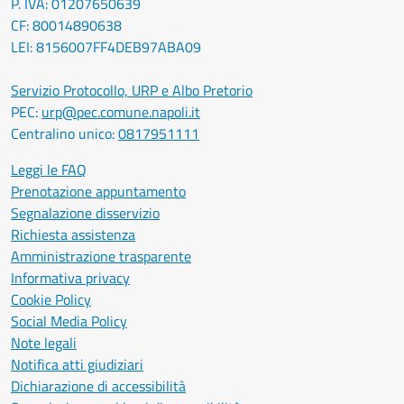
P. IVA: 01207650639
CF: 80014890638
LEI: 8156007FF4DEB97ABA09
Servizio Protocollo, URP e Albo Pretorio
PEC:
urp@pec.comune.napoli.it
Centralino unico:
0817951111
Leggi le FAQ
Prenotazione appuntamento
Segnalazione disservizio
Richiesta assistenza
Amministrazione trasparente
Informativa privacy
Cookie Policy
Social Media Policy
Note legali
Notifica atti giudiziari
Dichiarazione di accessibilità