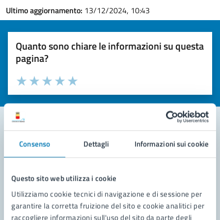
Ultimo aggiornamento:
13/12/2024, 10:43
Quanto sono chiare le informazioni su questa
pagina?
Valuta la chiarezza delle informazioni (da 1 a 5 stelle)
Seleziona il numero di stelle per valutare la chiarezza delle i
Valuta 1 stelle su 5
Valuta 2 stelle su 5
Valuta 3 stelle su 5
Valuta 4 stelle su 5
Valuta 5 stelle su 5
Consenso
Dettagli
Informazioni sui cookie
Contatta il comune
Leggi le domande frequenti
Questo sito web utilizza i cookie
Richiedi assistenza
Utilizziamo cookie tecnici di navigazione e di sessione per
garantire la corretta fruizione del sito e cookie analitici per
Prenota appuntamento
raccogliere informazioni sull'uso del sito da parte degli