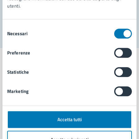
utenti.
Problemi in città
Segnala disservizio
Selezione
Necessari
del
consenso
Preferenze
Statistiche
Comune di Napoli
Marketing
AMMINISTRAZIONE
Aree amministrative
Organi di governo
Accetta tutti
Municipalità
Uffici