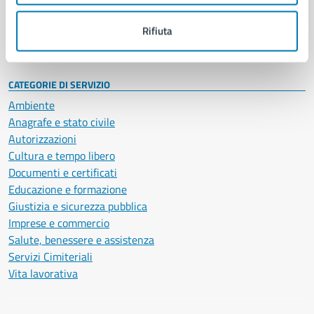
Personale amministrativo
Documenti e dati
Rifiuta
Intranet, posta aziendale e protocollo
CATEGORIE DI SERVIZIO
Ambiente
Anagrafe e stato civile
Autorizzazioni
Cultura e tempo libero
Documenti e certificati
Educazione e formazione
Giustizia e sicurezza pubblica
Imprese e commercio
Salute, benessere e assistenza
Servizi Cimiteriali
Vita lavorativa