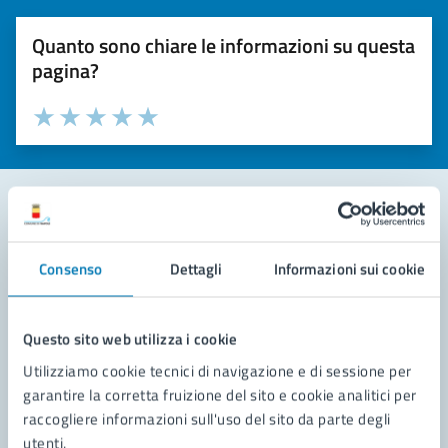
Quanto sono chiare le informazioni su questa
pagina?
Valuta la chiarezza delle informazioni (da 1 a 5 stelle)
Seleziona il numero di stelle per valutare la chiarezza delle i
Valuta 1 stelle su 5
Valuta 2 stelle su 5
Valuta 3 stelle su 5
Valuta 4 stelle su 5
Valuta 5 stelle su 5
Contatta il comune
Consenso
Dettagli
Informazioni sui cookie
Leggi le domande frequenti
Richiedi assistenza
Questo sito web utilizza i cookie
Utilizziamo cookie tecnici di navigazione e di sessione per
Prenota appuntamento
garantire la corretta fruizione del sito e cookie analitici per
raccogliere informazioni sull'uso del sito da parte degli
Problemi in città
utenti.