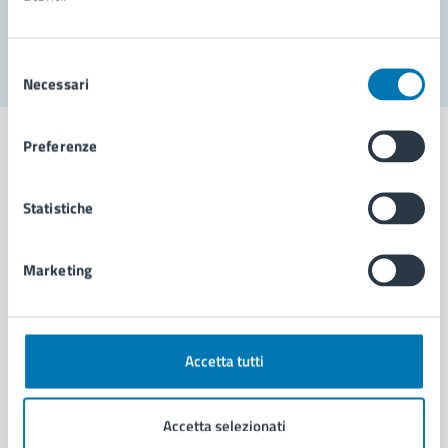
Segnala disservizio
Selezione
Necessari
del
consenso
Preferenze
Statistiche
Comune di Napoli
Marketing
AMMINISTRAZIONE
Aree amministrative
Organi di governo
Municipalità
Accetta tutti
Uffici
Enti e fondazioni
Accetta selezionati
Politici