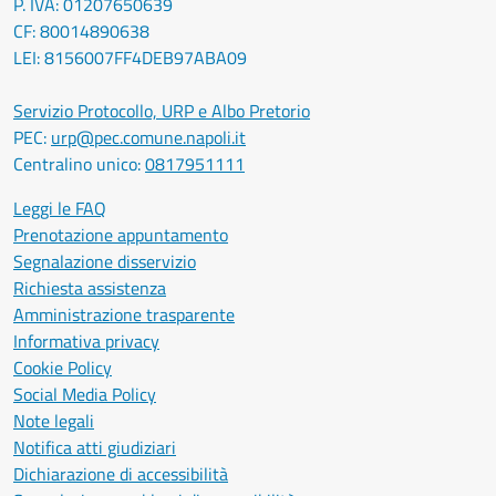
P. IVA: 01207650639
CF: 80014890638
LEI: 8156007FF4DEB97ABA09
Servizio Protocollo, URP e Albo Pretorio
PEC:
urp@pec.comune.napoli.it
Centralino unico:
0817951111
Leggi le FAQ
Prenotazione appuntamento
Segnalazione disservizio
Richiesta assistenza
Amministrazione trasparente
Informativa privacy
Cookie Policy
Social Media Policy
Note legali
Notifica atti giudiziari
Dichiarazione di accessibilità