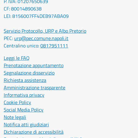
P. IVA: 01207650639
CF: 80014890638
LEI: 8156007FF4DEB97ABA09
Servizio Protocollo, URP e Albo Pretorio
PEC:
urp@pec.comune.napoli.it
Centralino unico:
0817951111
Leggi le FAQ
Prenotazione appuntamento
Segnalazione disservizio
Richiesta assistenza
Amministrazione trasparente
Informativa privacy
Cookie Policy
Social Media Policy
Note legali
Notifica atti giudiziari
Dichiarazione di accessibilità