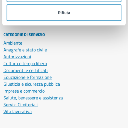
Personale amministrativo
Documenti e dati
Rifiuta
Intranet, posta aziendale e protocollo
CATEGORIE DI SERVIZIO
Ambiente
Anagrafe e stato civile
Autorizzazioni
Cultura e tempo libero
Documenti e certificati
Educazione e formazione
Giustizia e sicurezza pubblica
Imprese e commercio
Salute, benessere e assistenza
Servizi Cimiteriali
Vita lavorativa