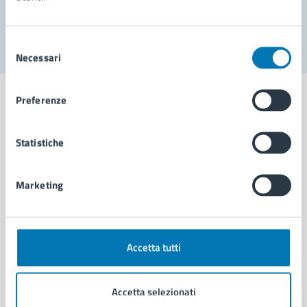
Segnala disservizio
Selezione
Necessari
del
consenso
Preferenze
Statistiche
Comune di Napoli
Marketing
AMMINISTRAZIONE
Aree amministrative
Organi di governo
Municipalità
Accetta tutti
Uffici
Enti e fondazioni
Accetta selezionati
Politici