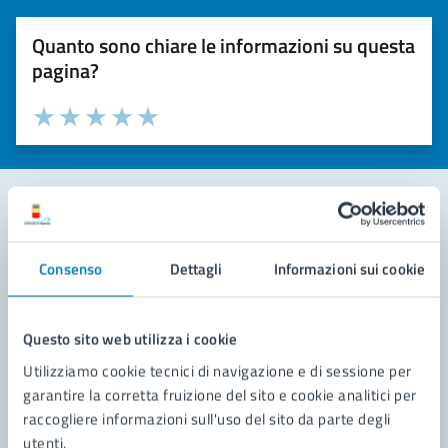
Quanto sono chiare le informazioni su questa
pagina?
Valuta la chiarezza delle informazioni (da 1 a 5 stelle)
Seleziona il numero di stelle per valutare la chiarezza delle i
Valuta 1 stelle su 5
Valuta 2 stelle su 5
Valuta 3 stelle su 5
Valuta 4 stelle su 5
Valuta 5 stelle su 5
Contatta il comune
Consenso
Dettagli
Informazioni sui cookie
Leggi le domande frequenti
Richiedi assistenza
Questo sito web utilizza i cookie
Utilizziamo cookie tecnici di navigazione e di sessione per
Prenota appuntamento
garantire la corretta fruizione del sito e cookie analitici per
raccogliere informazioni sull'uso del sito da parte degli
Problemi in città
utenti.