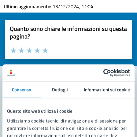
Ultimo aggiornamento:
13/12/2024, 11:04
Quanto sono chiare le informazioni su questa
pagina?
Valuta la chiarezza delle informazioni (da 1 a 5 stelle)
Seleziona il numero di stelle per valutare la chiarezza delle i
Valuta 1 stelle su 5
Valuta 2 stelle su 5
Valuta 3 stelle su 5
Valuta 4 stelle su 5
Valuta 5 stelle su 5
Consenso
Dettagli
Informazioni sui cookie
Contatta il comune
Leggi le domande frequenti
Questo sito web utilizza i cookie
Richiedi assistenza
Utilizziamo cookie tecnici di navigazione e di sessione per
garantire la corretta fruizione del sito e cookie analitici per
Prenota appuntamento
raccogliere informazioni sull'uso del sito da parte degli