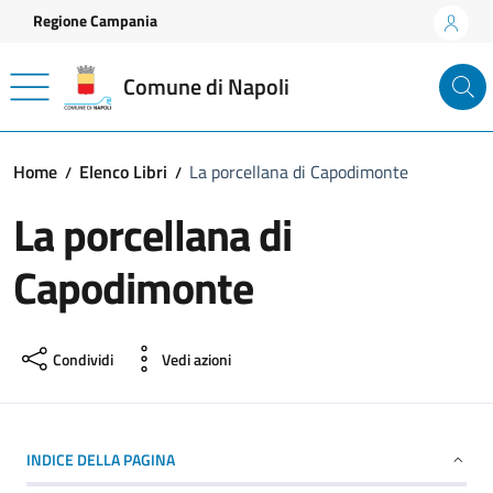
Vai ai contenuti
Vai al footer
Regione Campania
Comune di Napoli
Home
Elenco Libri
La porcellana di Capodimonte
La porcellana di
Capodimonte
Condividi
Vedi azioni
INDICE DELLA PAGINA