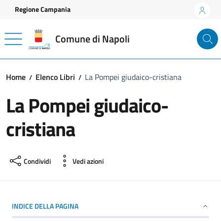
Vai ai contenuti
Vai al footer
Regione Campania
Comune di Napoli
Home
Elenco Libri
La Pompei giudaico-cristiana
La Pompei giudaico-
cristiana
Condividi
Vedi azioni
INDICE DELLA PAGINA