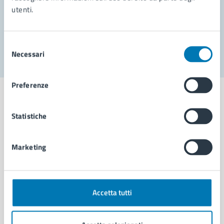
utenti.
Problemi in città
Segnala disservizio
Selezione
Necessari
del
consenso
Preferenze
Statistiche
Comune di Napoli
Marketing
AMMINISTRAZIONE
Aree amministrative
Organi di governo
Accetta tutti
Municipalità
Uffici