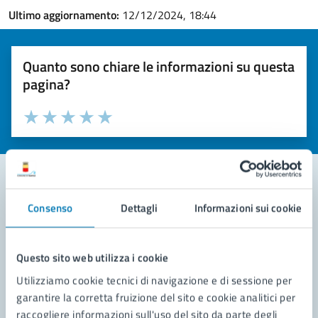
Ultimo aggiornamento:
12/12/2024, 18:44
Quanto sono chiare le informazioni su questa
pagina?
Valuta la chiarezza delle informazioni (da 1 a 5 stelle)
Seleziona il numero di stelle per valutare la chiarezza delle i
Valuta 1 stelle su 5
Valuta 2 stelle su 5
Valuta 3 stelle su 5
Valuta 4 stelle su 5
Valuta 5 stelle su 5
Consenso
Dettagli
Informazioni sui cookie
Contatta il comune
Leggi le domande frequenti
Questo sito web utilizza i cookie
Richiedi assistenza
Utilizziamo cookie tecnici di navigazione e di sessione per
garantire la corretta fruizione del sito e cookie analitici per
Prenota appuntamento
raccogliere informazioni sull'uso del sito da parte degli