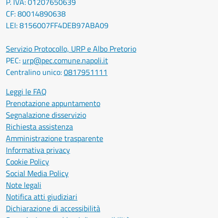
P. IVA: 01207650639
CF: 80014890638
LEI: 8156007FF4DEB97ABA09
Servizio Protocollo, URP e Albo Pretorio
PEC:
urp@pec.comune.napoli.it
Centralino unico:
0817951111
Leggi le FAQ
Prenotazione appuntamento
Segnalazione disservizio
Richiesta assistenza
Amministrazione trasparente
Informativa privacy
Cookie Policy
Social Media Policy
Note legali
Notifica atti giudiziari
Dichiarazione di accessibilità