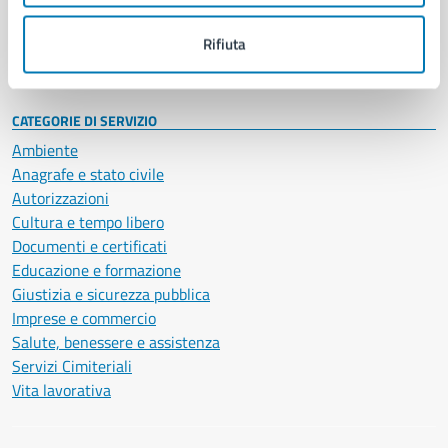
Personale amministrativo
Documenti e dati
Rifiuta
Intranet, posta aziendale e protocollo
CATEGORIE DI SERVIZIO
Ambiente
Anagrafe e stato civile
Autorizzazioni
Cultura e tempo libero
Documenti e certificati
Educazione e formazione
Giustizia e sicurezza pubblica
Imprese e commercio
Salute, benessere e assistenza
Servizi Cimiteriali
Vita lavorativa