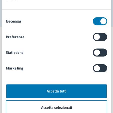
Segnala disservizio
Selezione
Necessari
del
consenso
Preferenze
Statistiche
Comune di Napoli
Marketing
AMMINISTRAZIONE
Aree amministrative
Organi di governo
Municipalità
Accetta tutti
Uffici
Enti e fondazioni
Accetta selezionati
Politici