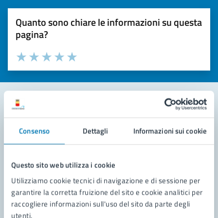
Quanto sono chiare le informazioni su questa
pagina?
Valuta la chiarezza delle informazioni (da 1 a 5 stelle)
Seleziona il numero di stelle per valutare la chiarezza delle i
Valuta 1 stelle su 5
Valuta 2 stelle su 5
Valuta 3 stelle su 5
Valuta 4 stelle su 5
Valuta 5 stelle su 5
Contatta il comune
Consenso
Dettagli
Informazioni sui cookie
Leggi le domande frequenti
Richiedi assistenza
Questo sito web utilizza i cookie
Utilizziamo cookie tecnici di navigazione e di sessione per
Prenota appuntamento
garantire la corretta fruizione del sito e cookie analitici per
raccogliere informazioni sull'uso del sito da parte degli
Problemi in città
utenti.