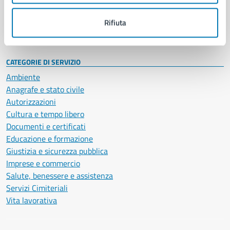
Personale amministrativo
Documenti e dati
Rifiuta
Intranet, posta aziendale e protocollo
CATEGORIE DI SERVIZIO
Ambiente
Anagrafe e stato civile
Autorizzazioni
Cultura e tempo libero
Documenti e certificati
Educazione e formazione
Giustizia e sicurezza pubblica
Imprese e commercio
Salute, benessere e assistenza
Servizi Cimiteriali
Vita lavorativa