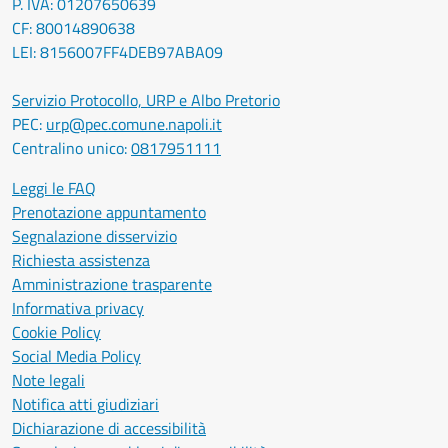
P. IVA: 01207650639
CF: 80014890638
LEI: 8156007FF4DEB97ABA09
Servizio Protocollo, URP e Albo Pretorio
PEC:
urp@pec.comune.napoli.it
Centralino unico:
0817951111
Leggi le FAQ
Prenotazione appuntamento
Segnalazione disservizio
Richiesta assistenza
Amministrazione trasparente
Informativa privacy
Cookie Policy
Social Media Policy
Note legali
Notifica atti giudiziari
Dichiarazione di accessibilità