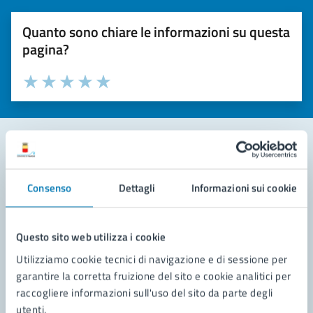
Quanto sono chiare le informazioni su questa
pagina?
Valuta la chiarezza delle informazioni (da 1 a 5 stelle)
Seleziona il numero di stelle per valutare la chiarezza delle i
Valuta 1 stelle su 5
Valuta 2 stelle su 5
Valuta 3 stelle su 5
Valuta 4 stelle su 5
Valuta 5 stelle su 5
Contatta il comune
Consenso
Dettagli
Informazioni sui cookie
Leggi le domande frequenti
Richiedi assistenza
Questo sito web utilizza i cookie
Utilizziamo cookie tecnici di navigazione e di sessione per
Prenota appuntamento
garantire la corretta fruizione del sito e cookie analitici per
raccogliere informazioni sull'uso del sito da parte degli
Problemi in città
utenti.