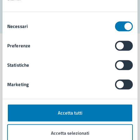
Segnala disservizio
Selezione
Necessari
del
consenso
Preferenze
Statistiche
Comune di Napoli
Marketing
AMMINISTRAZIONE
Aree amministrative
Organi di governo
Municipalità
Accetta tutti
Uffici
Enti e fondazioni
Accetta selezionati
Politici