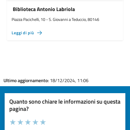
Biblioteca Antonio Labriola
Piazza Pacichelli, 10 - S. Giovanni a Teduccio, 80146
Leggi di più
Ultimo aggiornamento:
18/12/2024, 11:06
Quanto sono chiare le informazioni su questa
pagina?
Valuta la chiarezza delle informazioni (da 1 a 5 stelle)
Seleziona il numero di stelle per valutare la chiarezza delle i
Valuta 1 stelle su 5
Valuta 2 stelle su 5
Valuta 3 stelle su 5
Valuta 4 stelle su 5
Valuta 5 stelle su 5