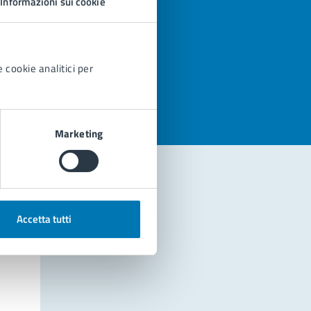
Informazioni sui cookie
azioni
 cookie analitici per
Marketing
Accetta tutti