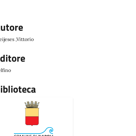
utore
eijeses ,Vittorio
ditore
lfino
iblioteca