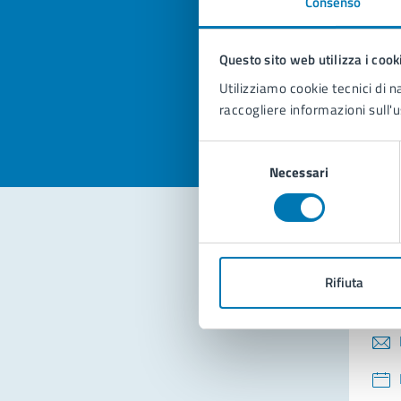
Consenso
Quan
pagi
Questo sito web utilizza i cook
Valuta la
Selezi
Utilizziamo cookie tecnici di n
Valuta 
Val
raccogliere informazioni sull'u
Selezione
Necessari
del
consenso
Con
Rifiuta