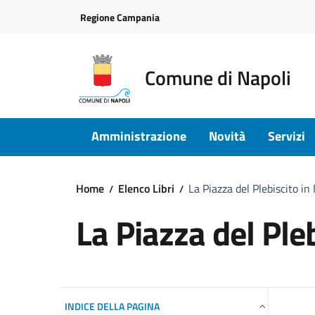
Vai ai contenuti
Vai al footer
Regione Campania
Comune di Napoli
Amministrazione
Novità
Servizi
Home
Elenco Libri
La Piazza del Plebiscito in
La Piazza del Pleb
INDICE DELLA PAGINA