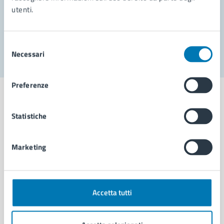
utenti.
Problemi in città
Segnala disservizio
Selezione
Necessari
del
consenso
Preferenze
Statistiche
Comune di Napoli
Marketing
AMMINISTRAZIONE
Aree amministrative
Organi di governo
Accetta tutti
Municipalità
Uffici