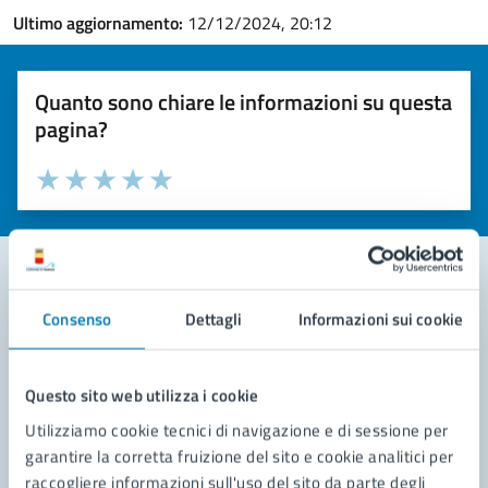
Ultimo aggiornamento:
12/12/2024, 20:12
Quanto sono chiare le informazioni su questa
pagina?
Valuta la chiarezza delle informazioni (da 1 a 5 stelle)
Seleziona il numero di stelle per valutare la chiarezza delle i
Valuta 1 stelle su 5
Valuta 2 stelle su 5
Valuta 3 stelle su 5
Valuta 4 stelle su 5
Valuta 5 stelle su 5
Consenso
Dettagli
Informazioni sui cookie
Contatta il comune
Leggi le domande frequenti
Questo sito web utilizza i cookie
Richiedi assistenza
Utilizziamo cookie tecnici di navigazione e di sessione per
garantire la corretta fruizione del sito e cookie analitici per
Prenota appuntamento
raccogliere informazioni sull'uso del sito da parte degli