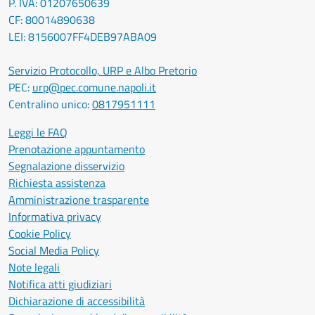
P. IVA: 01207650639
CF: 80014890638
LEI: 8156007FF4DEB97ABA09
Servizio Protocollo, URP e Albo Pretorio
PEC:
urp@pec.comune.napoli.it
Centralino unico:
0817951111
Leggi le FAQ
Prenotazione appuntamento
Segnalazione disservizio
Richiesta assistenza
Amministrazione trasparente
Informativa privacy
Cookie Policy
Social Media Policy
Note legali
Notifica atti giudiziari
Dichiarazione di accessibilità