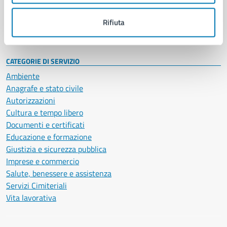
Personale amministrativo
Documenti e dati
Rifiuta
Intranet, posta aziendale e protocollo
CATEGORIE DI SERVIZIO
Ambiente
Anagrafe e stato civile
Autorizzazioni
Cultura e tempo libero
Documenti e certificati
Educazione e formazione
Giustizia e sicurezza pubblica
Imprese e commercio
Salute, benessere e assistenza
Servizi Cimiteriali
Vita lavorativa