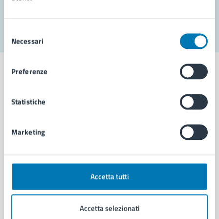
Segnala disservizio
Selezione
Necessari
del
consenso
Preferenze
Statistiche
Comune di Napoli
Marketing
AMMINISTRAZIONE
Aree amministrative
Organi di governo
Municipalità
Accetta tutti
Uffici
Enti e fondazioni
Accetta selezionati
Politici