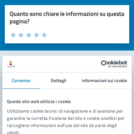
Quanto sono chiare le informazioni su questa
pagina?
Valuta la chiarezza delle informazioni (da 1 a 5 stelle)
Seleziona il numero di stelle per valutare la chiarezza delle i
Valuta 1 stelle su 5
Valuta 2 stelle su 5
Valuta 3 stelle su 5
Valuta 4 stelle su 5
Valuta 5 stelle su 5
Contatta il comune
Consenso
Dettagli
Informazioni sui cookie
Leggi le domande frequenti
Richiedi assistenza
Questo sito web utilizza i cookie
Utilizziamo cookie tecnici di navigazione e di sessione per
Prenota appuntamento
garantire la corretta fruizione del sito e cookie analitici per
raccogliere informazioni sull'uso del sito da parte degli
Problemi in città
utenti.