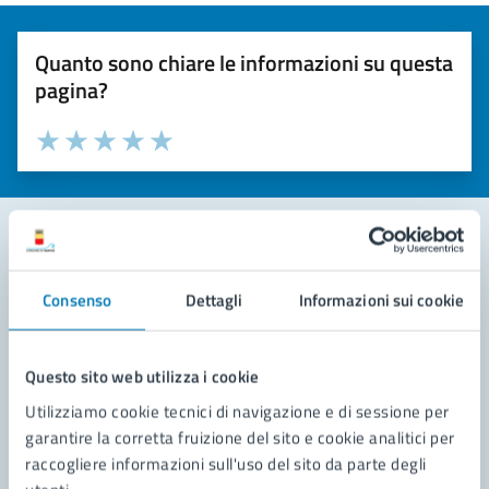
Quanto sono chiare le informazioni su questa
pagina?
Valuta la chiarezza delle informazioni (da 1 a 5 stelle)
Seleziona il numero di stelle per valutare la chiarezza delle i
Valuta 1 stelle su 5
Valuta 2 stelle su 5
Valuta 3 stelle su 5
Valuta 4 stelle su 5
Valuta 5 stelle su 5
Contatta il comune
Consenso
Dettagli
Informazioni sui cookie
Leggi le domande frequenti
Questo sito web utilizza i cookie
Richiedi assistenza
Utilizziamo cookie tecnici di navigazione e di sessione per
Prenota appuntamento
garantire la corretta fruizione del sito e cookie analitici per
raccogliere informazioni sull'uso del sito da parte degli
Problemi in città