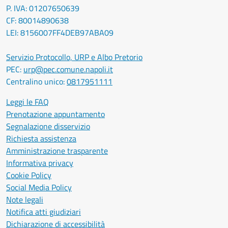
P. IVA: 01207650639
CF: 80014890638
LEI: 8156007FF4DEB97ABA09
Servizio Protocollo, URP e Albo Pretorio
PEC:
urp@pec.comune.napoli.it
Centralino unico:
0817951111
Leggi le FAQ
Prenotazione appuntamento
Segnalazione disservizio
Richiesta assistenza
Amministrazione trasparente
Informativa privacy
Cookie Policy
Social Media Policy
Note legali
Notifica atti giudiziari
Dichiarazione di accessibilità