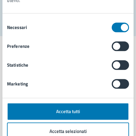
utenti.
Segnala disservizio
Selezione
Necessari
del
consenso
Preferenze
Statistiche
Comune di Napoli
Marketing
AMMINISTRAZIONE
Aree amministrative
Organi di governo
Accetta tutti
Municipalità
Uffici
Enti e fondazioni
Accetta selezionati
Politici