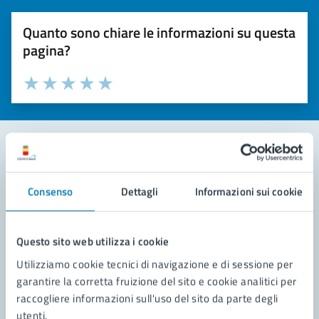
Quanto sono chiare le informazioni su questa
pagina?
Valuta la chiarezza delle informazioni (da 1 a 5 stelle)
Seleziona il numero di stelle per valutare la chiarezza delle i
Valuta 1 stelle su 5
Valuta 2 stelle su 5
Valuta 3 stelle su 5
Valuta 4 stelle su 5
Valuta 5 stelle su 5
Contatta il comune
Consenso
Dettagli
Informazioni sui cookie
Leggi le domande frequenti
Richiedi assistenza
Questo sito web utilizza i cookie
Utilizziamo cookie tecnici di navigazione e di sessione per
Prenota appuntamento
garantire la corretta fruizione del sito e cookie analitici per
raccogliere informazioni sull'uso del sito da parte degli
Problemi in città
utenti.