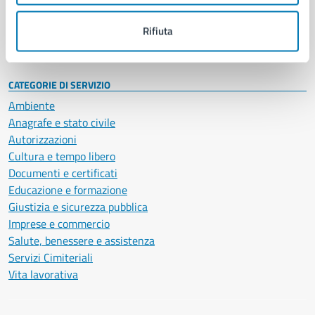
Personale amministrativo
Documenti e dati
Rifiuta
Intranet, posta aziendale e protocollo
CATEGORIE DI SERVIZIO
Ambiente
Anagrafe e stato civile
Autorizzazioni
Cultura e tempo libero
Documenti e certificati
Educazione e formazione
Giustizia e sicurezza pubblica
Imprese e commercio
Salute, benessere e assistenza
Servizi Cimiteriali
Vita lavorativa