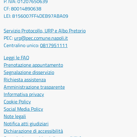
P. IVA: 01207650639
CF: 80014890638
LEI: 8156007FF4DEB97ABA09
Servizio Protocollo, URP e Albo Pretorio
PEC:
urp@pec.comune.napoli.it
Centralino unico:
0817951111
Leggi le FAQ
Prenotazione appuntamento
Segnalazione disservizio
Richiesta assistenza
Amministrazione trasparente
Informativa privacy
Cookie Policy
Social Media Policy
Note legali
Notifica atti giudiziari
Dichiarazione di accessibilità