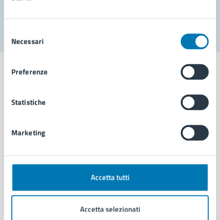
Segnala disservizio
Selezione
Necessari
del
consenso
Preferenze
Statistiche
Comune di Napoli
Marketing
AMMINISTRAZIONE
Aree amministrative
Organi di governo
Municipalità
Accetta tutti
Uffici
Enti e fondazioni
Accetta selezionati
Politici