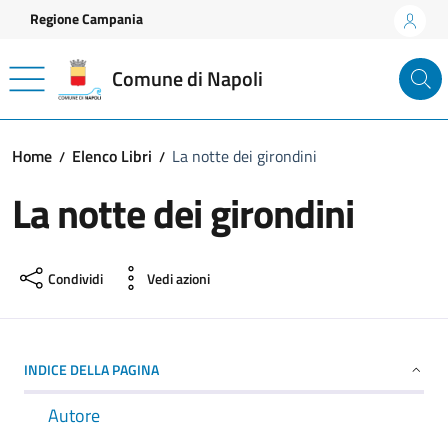
Vai ai contenuti
Vai al footer
Regione Campania
Comune di Napoli
Home
Elenco Libri
La notte dei girondini
La notte dei girondini
Condividi
Vedi azioni
INDICE DELLA PAGINA
Autore