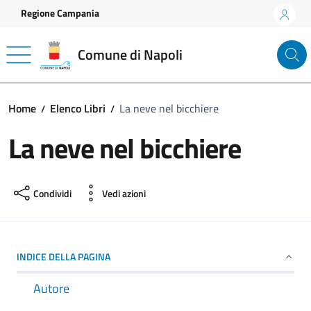
Vai ai contenuti
Vai al footer
Regione Campania
Comune di Napoli
Home
Elenco Libri
La neve nel bicchiere
La neve nel bicchiere
Condividi
Vedi azioni
INDICE DELLA PAGINA
Autore