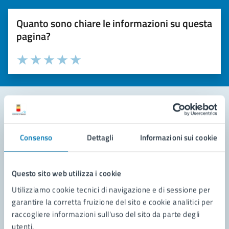
Quanto sono chiare le informazioni su questa
pagina?
Valuta la chiarezza delle informazioni (da 1 a 5 stelle)
Seleziona il numero di stelle per valutare la chiarezza delle i
Valuta 1 stelle su 5
Valuta 2 stelle su 5
Valuta 3 stelle su 5
Valuta 4 stelle su 5
Valuta 5 stelle su 5
Contatta il comune
Consenso
Dettagli
Informazioni sui cookie
Leggi le domande frequenti
Richiedi assistenza
Questo sito web utilizza i cookie
Utilizziamo cookie tecnici di navigazione e di sessione per
Prenota appuntamento
garantire la corretta fruizione del sito e cookie analitici per
raccogliere informazioni sull'uso del sito da parte degli
Problemi in città
utenti.