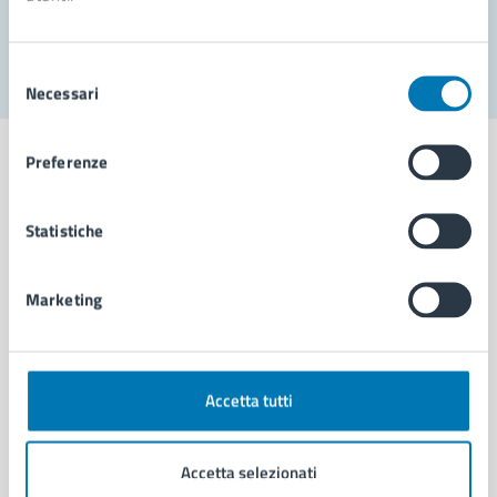
Segnala disservizio
Selezione
Necessari
del
consenso
Preferenze
Statistiche
Comune di Napoli
Marketing
AMMINISTRAZIONE
Aree amministrative
Organi di governo
Municipalità
Accetta tutti
Uffici
Enti e fondazioni
Accetta selezionati
Politici