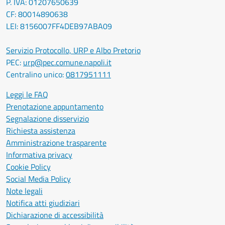
P. IVA: 01207650639
CF: 80014890638
LEI: 8156007FF4DEB97ABA09
Servizio Protocollo, URP e Albo Pretorio
PEC:
urp@pec.comune.napoli.it
Centralino unico:
0817951111
Leggi le FAQ
Prenotazione appuntamento
Segnalazione disservizio
Richiesta assistenza
Amministrazione trasparente
Informativa privacy
Cookie Policy
Social Media Policy
Note legali
Notifica atti giudiziari
Dichiarazione di accessibilità