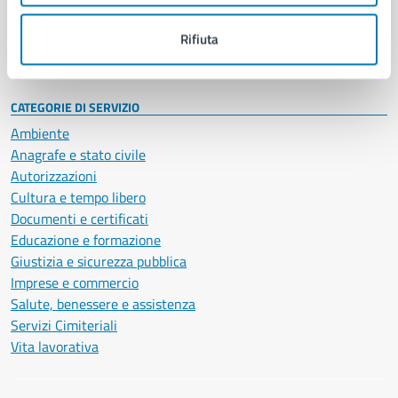
Personale amministrativo
Documenti e dati
Rifiuta
Intranet, posta aziendale e protocollo
CATEGORIE DI SERVIZIO
Ambiente
Anagrafe e stato civile
Autorizzazioni
Cultura e tempo libero
Documenti e certificati
Educazione e formazione
Giustizia e sicurezza pubblica
Imprese e commercio
Salute, benessere e assistenza
Servizi Cimiteriali
Vita lavorativa