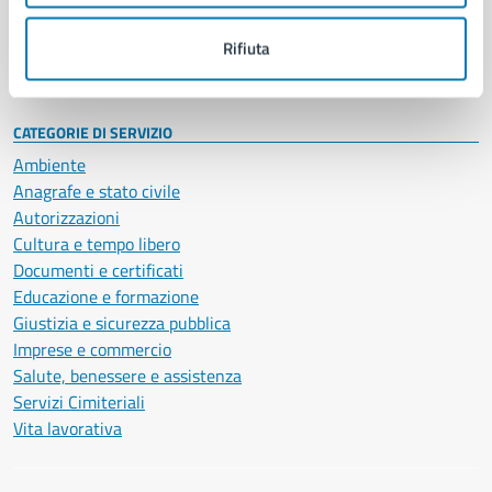
Personale amministrativo
Documenti e dati
Rifiuta
Intranet, posta aziendale e protocollo
CATEGORIE DI SERVIZIO
Ambiente
Anagrafe e stato civile
Autorizzazioni
Cultura e tempo libero
Documenti e certificati
Educazione e formazione
Giustizia e sicurezza pubblica
Imprese e commercio
Salute, benessere e assistenza
Servizi Cimiteriali
Vita lavorativa