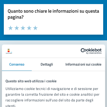
Quanto sono chiare le informazioni su questa
pagina?
Valuta la chiarezza delle informazioni (da 1 a 5 stelle)
Seleziona il numero di stelle per valutare la chiarezza delle i
Valuta 1 stelle su 5
Valuta 2 stelle su 5
Valuta 3 stelle su 5
Valuta 4 stelle su 5
Valuta 5 stelle su 5
Contatta il comune
Consenso
Dettagli
Informazioni sui cookie
Leggi le domande frequenti
Richiedi assistenza
Questo sito web utilizza i cookie
Utilizziamo cookie tecnici di navigazione e di sessione per
Prenota appuntamento
garantire la corretta fruizione del sito e cookie analitici per
raccogliere informazioni sull'uso del sito da parte degli
Problemi in città
utenti.