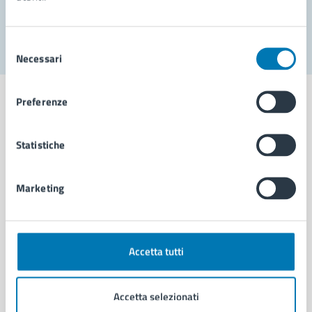
Segnala disservizio
Selezione
Necessari
del
consenso
Preferenze
Statistiche
Comune di Napoli
Marketing
AMMINISTRAZIONE
Aree amministrative
Organi di governo
Municipalità
Accetta tutti
Uffici
Enti e fondazioni
Accetta selezionati
Politici