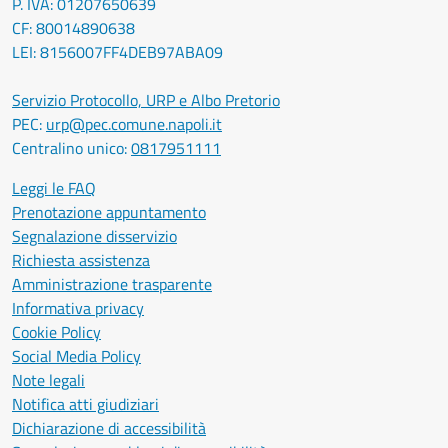
P. IVA: 01207650639
CF: 80014890638
LEI: 8156007FF4DEB97ABA09
Servizio Protocollo, URP e Albo Pretorio
PEC:
urp@pec.comune.napoli.it
Centralino unico:
0817951111
Leggi le FAQ
Prenotazione appuntamento
Segnalazione disservizio
Richiesta assistenza
Amministrazione trasparente
Informativa privacy
Cookie Policy
Social Media Policy
Note legali
Notifica atti giudiziari
Dichiarazione di accessibilità