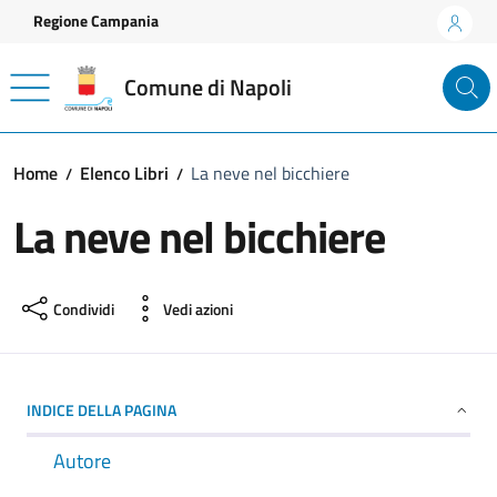
Vai ai contenuti
Vai al footer
Regione Campania
Comune di Napoli
Home
Elenco Libri
La neve nel bicchiere
La neve nel bicchiere
Condividi
Vedi azioni
INDICE DELLA PAGINA
Autore