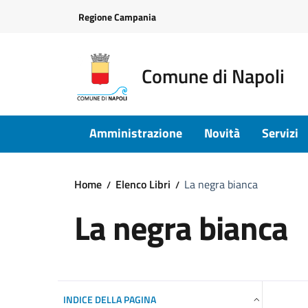
Vai ai contenuti
Vai al footer
Regione Campania
Comune di Napoli
Amministrazione
Novità
Servizi
Home
Elenco Libri
La negra bianca
La negra bianca
INDICE DELLA PAGINA