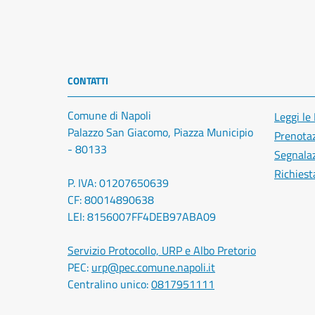
CONTATTI
Comune di Napoli
Leggi le
Palazzo San Giacomo, Piazza Municipio
Prenota
- 80133
Segnalaz
Richiest
P. IVA: 01207650639
CF: 80014890638
LEI: 8156007FF4DEB97ABA09
Servizio Protocollo, URP e Albo Pretorio
PEC:
urp@pec.comune.napoli.it
Centralino unico:
0817951111