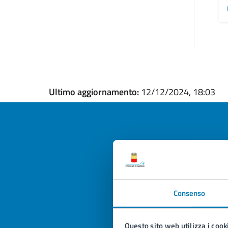
Ultimo aggiornamento:
12/12/2024, 18:03
Quan
pagi
Consenso
Valuta la
Selezi
Valuta 
Val
Questo sito web utilizza i cook