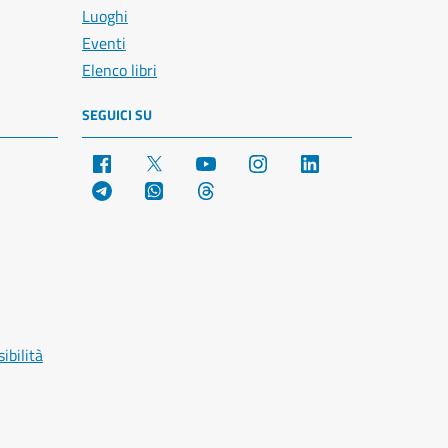
Luoghi
Eventi
Elenco libri
SEGUICI SU
Facebook
X
YouTube
Instagram
LinkedIn
Telegram
WhatsApp
Threads
ibilità