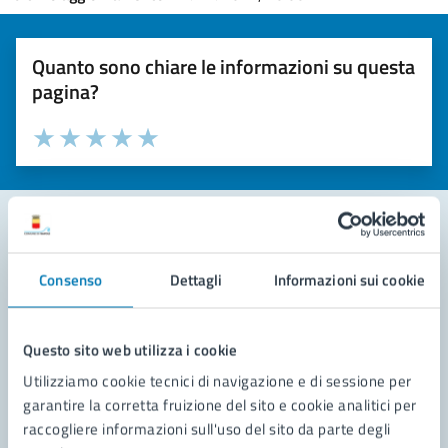
Quanto sono chiare le informazioni su questa
pagina?
Valuta la chiarezza delle informazioni (da 1 a 5 stelle)
Seleziona il numero di stelle per valutare la chiarezza delle i
Valuta 1 stelle su 5
Valuta 2 stelle su 5
Valuta 3 stelle su 5
Valuta 4 stelle su 5
Valuta 5 stelle su 5
Contatta il comune
Consenso
Dettagli
Informazioni sui cookie
Leggi le domande frequenti
Questo sito web utilizza i cookie
Richiedi assistenza
Utilizziamo cookie tecnici di navigazione e di sessione per
Prenota appuntamento
garantire la corretta fruizione del sito e cookie analitici per
raccogliere informazioni sull'uso del sito da parte degli