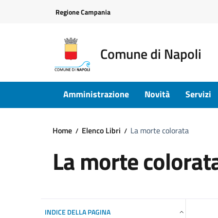
Vai ai contenuti
Vai al footer
Regione Campania
Comune di Napoli
Amministrazione
Novità
Servizi
Home
Elenco Libri
La morte colorata
La morte colorat
INDICE DELLA PAGINA