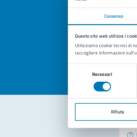
Consenso
Quan
Questo sito web utilizza i cook
pagi
Utilizziamo cookie tecnici di n
raccogliere informazioni sull'u
Valuta la
Selezi
Valuta 
Val
Selezione
Necessari
del
consenso
Rifiuta
Con