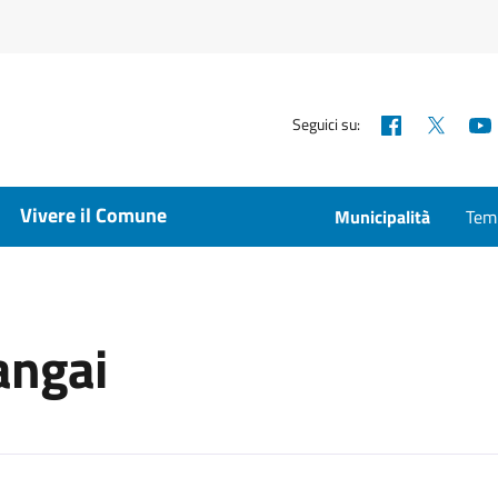
Facebook
X
Seguici su:
Vivere il Comune
Municipalità
Temp
angai