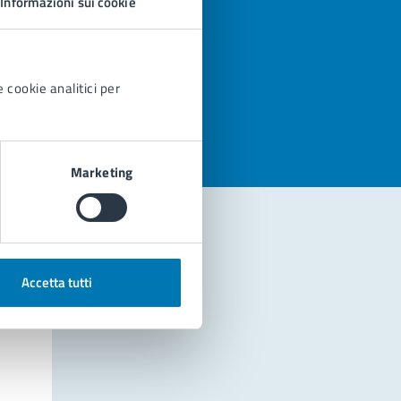
Informazioni sui cookie
azioni
 cookie analitici per
Marketing
Accetta tutti