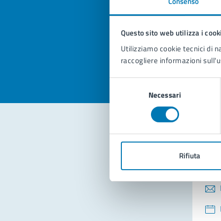
Consenso
Quan
pagi
Questo sito web utilizza i cook
Valuta la
Selezi
Utilizziamo cookie tecnici di n
Valuta 
Val
raccogliere informazioni sull'u
Selezione
Necessari
del
consenso
Con
Rifiuta