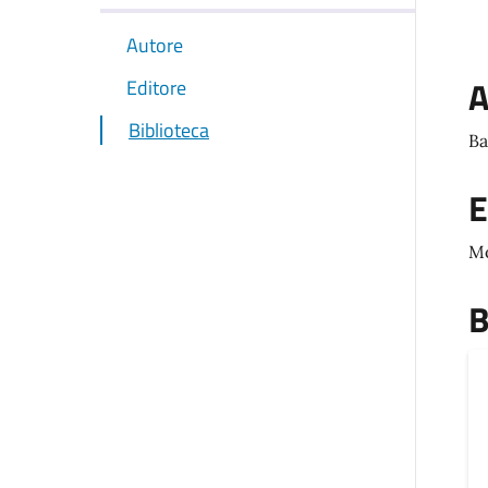
Autore
A
Editore
Biblioteca
Ba
E
M
B