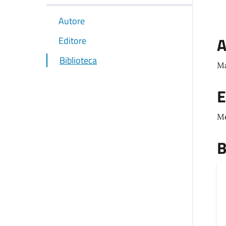
Autore
A
Editore
Biblioteca
Ma
E
M
B