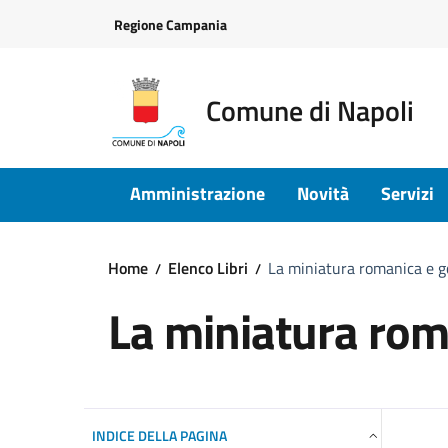
Vai ai contenuti
Vai al footer
Regione Campania
Comune di Napoli
Amministrazione
Novità
Servizi
Home
Elenco Libri
La miniatura romanica e g
La miniatura rom
INDICE DELLA PAGINA