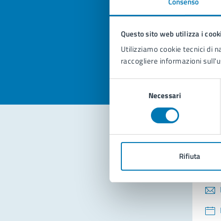
Consenso
Quan
pagi
Questo sito web utilizza i cook
Valuta la
Selezi
Utilizziamo cookie tecnici di n
Valuta 
Val
raccogliere informazioni sull'u
Selezione
Necessari
del
consenso
Con
Rifiuta