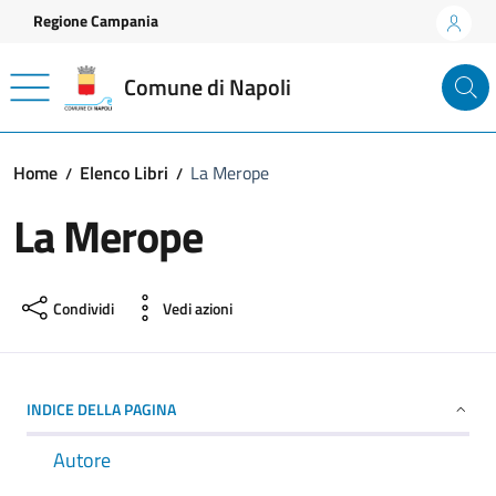
Vai ai contenuti
Vai al footer
Regione Campania
Comune di Napoli
Home
Elenco Libri
La Merope
La Merope
Condividi
Vedi azioni
INDICE DELLA PAGINA
Autore