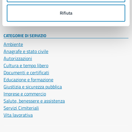
Personale amministrativo
Documenti e dati
Rifiuta
Intranet, posta aziendale e protocollo
CATEGORIE DI SERVIZIO
Ambiente
Anagrafe e stato civile
Autorizzazioni
Cultura e tempo libero
Documenti e certificati
Educazione e formazione
Giustizia e sicurezza pubblica
Imprese e commercio
Salute, benessere e assistenza
Servizi Cimiteriali
Vita lavorativa