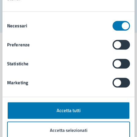
Segnala disservizio
Selezione
Necessari
del
consenso
Preferenze
Statistiche
Comune di Napoli
Marketing
AMMINISTRAZIONE
Aree amministrative
Organi di governo
Municipalità
Accetta tutti
Uffici
Enti e fondazioni
Accetta selezionati
Politici