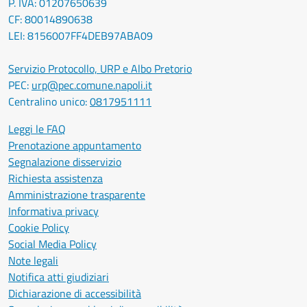
P. IVA: 01207650639
CF: 80014890638
LEI: 8156007FF4DEB97ABA09
Servizio Protocollo, URP e Albo Pretorio
PEC:
urp@pec.comune.napoli.it
Centralino unico:
0817951111
Leggi le FAQ
Prenotazione appuntamento
Segnalazione disservizio
Richiesta assistenza
Amministrazione trasparente
Informativa privacy
Cookie Policy
Social Media Policy
Note legali
Notifica atti giudiziari
Dichiarazione di accessibilità