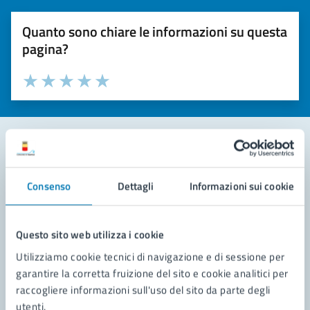
Quanto sono chiare le informazioni su questa
pagina?
Valuta la chiarezza delle informazioni (da 1 a 5 stelle)
Seleziona il numero di stelle per valutare la chiarezza delle i
Valuta 1 stelle su 5
Valuta 2 stelle su 5
Valuta 3 stelle su 5
Valuta 4 stelle su 5
Valuta 5 stelle su 5
Contatta il comune
Consenso
Dettagli
Informazioni sui cookie
Leggi le domande frequenti
Richiedi assistenza
Questo sito web utilizza i cookie
Utilizziamo cookie tecnici di navigazione e di sessione per
Prenota appuntamento
garantire la corretta fruizione del sito e cookie analitici per
raccogliere informazioni sull'uso del sito da parte degli
Problemi in città
utenti.