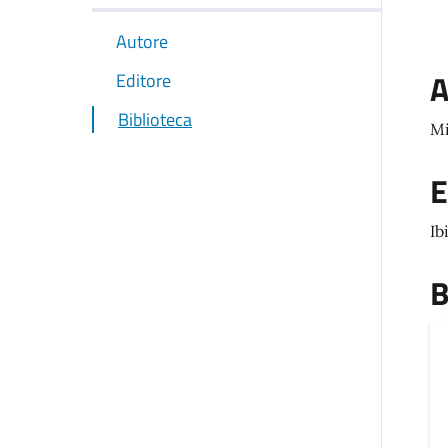
Autore
A
Editore
Biblioteca
Mi
E
Ib
B