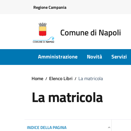
Vai ai contenuti
Vai al footer
Regione Campania
Comune di Napoli
Amministrazione
Novità
Servizi
Home
Elenco Libri
La matricola
La matricola
INDICE DELLA PAGINA