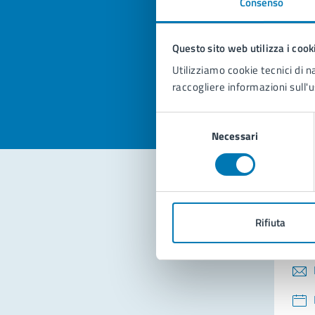
Consenso
Quan
pagi
Questo sito web utilizza i cook
Valuta la
Selezi
Utilizziamo cookie tecnici di n
Valuta 
Val
raccogliere informazioni sull'u
Selezione
Necessari
del
consenso
Con
Rifiuta