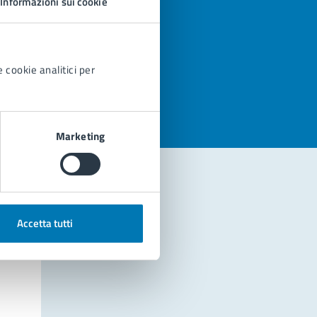
Informazioni sui cookie
azioni
 cookie analitici per
Marketing
Accetta tutti