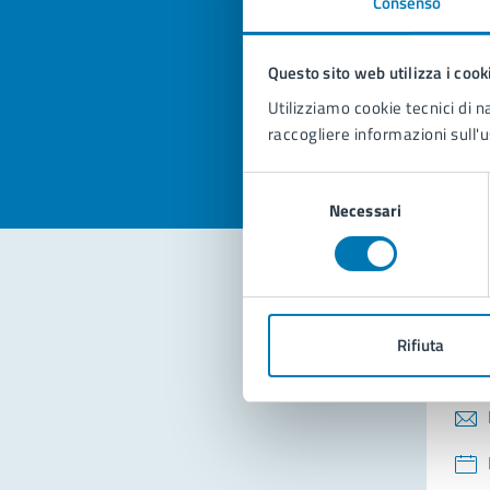
Consenso
Quan
pagi
Questo sito web utilizza i cook
Valuta la
Selezi
Utilizziamo cookie tecnici di n
Valuta 
Val
raccogliere informazioni sull'u
Selezione
Necessari
del
consenso
Con
Rifiuta