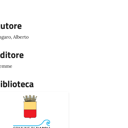
utore
garo, Alberto
ditore
iemme
iblioteca