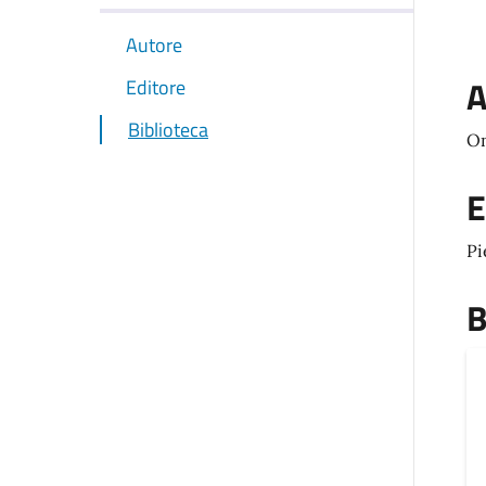
Autore
A
Editore
Biblioteca
On
E
P
B