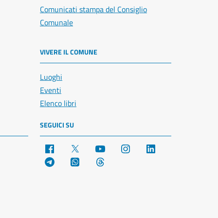
Comunicati stampa del Consiglio
Comunale
VIVERE IL COMUNE
Luoghi
Eventi
Elenco libri
SEGUICI SU
Facebook
X
YouTube
Instagram
LinkedIn
Telegram
WhatsApp
Threads