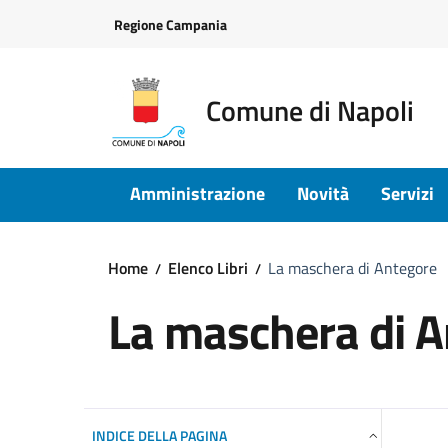
Vai ai contenuti
Vai al footer
Regione Campania
Comune di Napoli
Amministrazione
Novità
Servizi
Home
Elenco Libri
La maschera di Antegore
La maschera di 
INDICE DELLA PAGINA