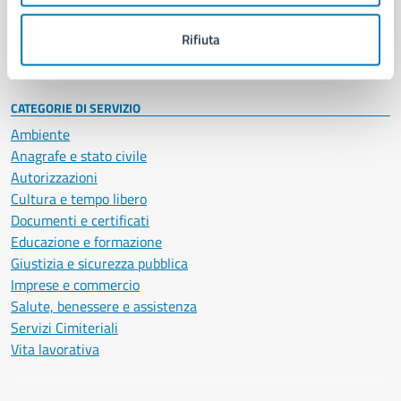
Personale amministrativo
Documenti e dati
Rifiuta
Intranet, posta aziendale e protocollo
CATEGORIE DI SERVIZIO
Ambiente
Anagrafe e stato civile
Autorizzazioni
Cultura e tempo libero
Documenti e certificati
Educazione e formazione
Giustizia e sicurezza pubblica
Imprese e commercio
Salute, benessere e assistenza
Servizi Cimiteriali
Vita lavorativa