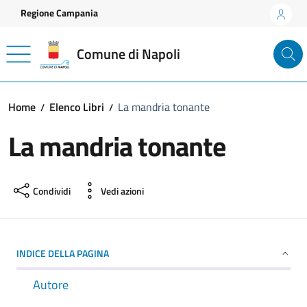
Vai ai contenuti
Vai al footer
Regione Campania
Comune di Napoli
Home
Elenco Libri
La mandria tonante
La mandria tonante
Condividi
Vedi azioni
INDICE DELLA PAGINA
Autore