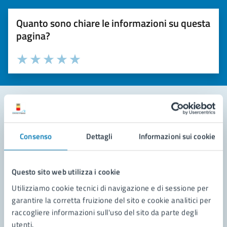
Quanto sono chiare le informazioni su questa
pagina?
Valuta la chiarezza delle informazioni (da 1 a 5 stelle)
Seleziona il numero di stelle per valutare la chiarezza delle i
Valuta 1 stelle su 5
Valuta 2 stelle su 5
Valuta 3 stelle su 5
Valuta 4 stelle su 5
Valuta 5 stelle su 5
Contatta il comune
Consenso
Dettagli
Informazioni sui cookie
Leggi le domande frequenti
Richiedi assistenza
Questo sito web utilizza i cookie
Utilizziamo cookie tecnici di navigazione e di sessione per
Prenota appuntamento
garantire la corretta fruizione del sito e cookie analitici per
raccogliere informazioni sull'uso del sito da parte degli
Problemi in città
utenti.