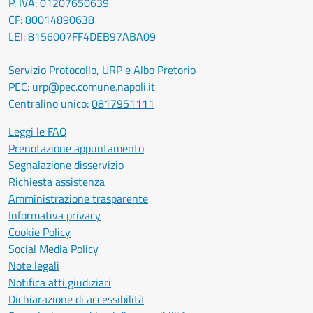
P. IVA: 01207650639
CF: 80014890638
LEI: 8156007FF4DEB97ABA09
Servizio Protocollo, URP e Albo Pretorio
PEC:
urp@pec.comune.napoli.it
Centralino unico:
0817951111
Leggi le FAQ
Prenotazione appuntamento
Segnalazione disservizio
Richiesta assistenza
Amministrazione trasparente
Informativa privacy
Cookie Policy
Social Media Policy
Note legali
Notifica atti giudiziari
Dichiarazione di accessibilità