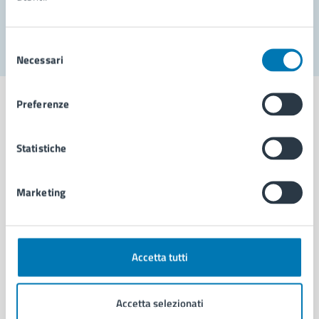
Segnala disservizio
Selezione
Necessari
del
consenso
Preferenze
Statistiche
Comune di Napoli
Marketing
AMMINISTRAZIONE
Aree amministrative
Organi di governo
Municipalità
Accetta tutti
Uffici
Enti e fondazioni
Accetta selezionati
Politici