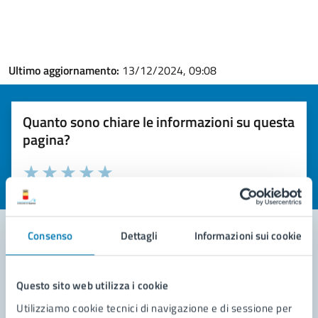
Ultimo aggiornamento:
13/12/2024, 09:08
Quanto sono chiare le informazioni su questa
pagina?
Valuta la chiarezza delle informazioni (da 1 a 5 stelle)
Seleziona il numero di stelle per valutare la chiarezza delle i
Valuta 1 stelle su 5
Valuta 2 stelle su 5
Valuta 3 stelle su 5
Valuta 4 stelle su 5
Valuta 5 stelle su 5
Consenso
Dettagli
Informazioni sui cookie
Contatta il comune
Questo sito web utilizza i cookie
Leggi le domande frequenti
Utilizziamo cookie tecnici di navigazione e di sessione per