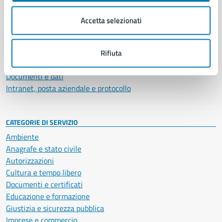
Organi di governo
Municipalità
Accetta selezionati
Uffici
Enti e fondazioni
Politici
Rifiuta
Personale amministrativo
Documenti e dati
Intranet, posta aziendale e protocollo
CATEGORIE DI SERVIZIO
Ambiente
Anagrafe e stato civile
Autorizzazioni
Cultura e tempo libero
Documenti e certificati
Educazione e formazione
Giustizia e sicurezza pubblica
Imprese e commercio