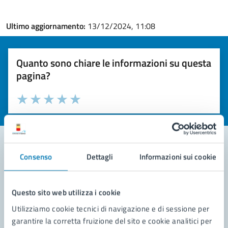
Ultimo aggiornamento:
13/12/2024, 11:08
Quanto sono chiare le informazioni su questa
pagina?
Valuta la chiarezza delle informazioni (da 1 a 5 stelle)
Seleziona il numero di stelle per valutare la chiarezza delle i
Valuta 1 stelle su 5
Valuta 2 stelle su 5
Valuta 3 stelle su 5
Valuta 4 stelle su 5
Valuta 5 stelle su 5
Consenso
Dettagli
Informazioni sui cookie
Contatta il comune
Leggi le domande frequenti
Questo sito web utilizza i cookie
Utilizziamo cookie tecnici di navigazione e di sessione per
Richiedi assistenza
garantire la corretta fruizione del sito e cookie analitici per