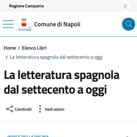
Vai ai contenuti
Vai al footer
Regione Campania
Comune di Napoli
Home
Elenco Libri
La letteratura spagnola dal settecento a oggi
La letteratura spagnola
dal settecento a oggi
Condividi
Vedi azioni
INDICE DELLA PAGINA