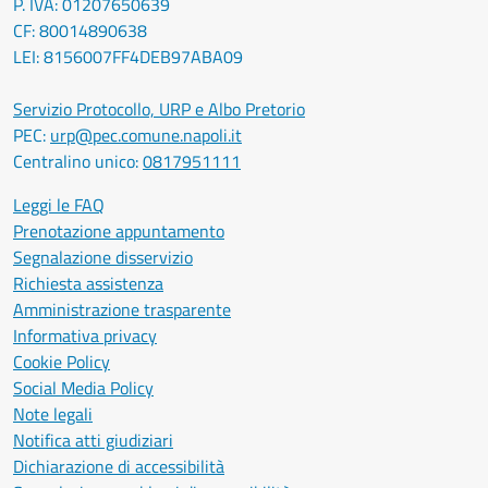
P. IVA: 01207650639
CF: 80014890638
LEI: 8156007FF4DEB97ABA09
Servizio Protocollo, URP e Albo Pretorio
PEC:
urp@pec.comune.napoli.it
Centralino unico:
0817951111
Leggi le FAQ
Prenotazione appuntamento
Segnalazione disservizio
Richiesta assistenza
Amministrazione trasparente
Informativa privacy
Cookie Policy
Social Media Policy
Note legali
Notifica atti giudiziari
Dichiarazione di accessibilità