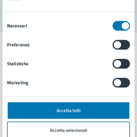
Segnala disservizio
Selezione
Necessari
del
consenso
Preferenze
Statistiche
Comune di Napoli
Marketing
AMMINISTRAZIONE
Aree amministrative
Organi di governo
Municipalità
Accetta tutti
Uffici
Enti e fondazioni
Accetta selezionati
Politici