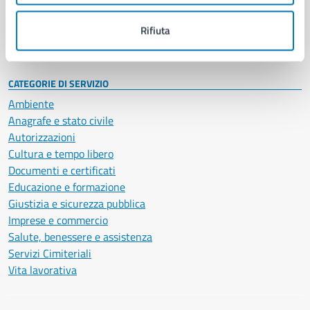
Personale amministrativo
Documenti e dati
Rifiuta
Intranet, posta aziendale e protocollo
CATEGORIE DI SERVIZIO
Ambiente
Anagrafe e stato civile
Autorizzazioni
Cultura e tempo libero
Documenti e certificati
Educazione e formazione
Giustizia e sicurezza pubblica
Imprese e commercio
Salute, benessere e assistenza
Servizi Cimiteriali
Vita lavorativa