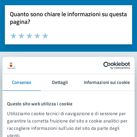
Quanto sono chiare le informazioni su questa
pagina?
Valuta la chiarezza delle informazioni (da 1 a 5 stelle)
Seleziona il numero di stelle per valutare la chiarezza delle i
Valuta 1 stelle su 5
Valuta 2 stelle su 5
Valuta 3 stelle su 5
Valuta 4 stelle su 5
Valuta 5 stelle su 5
Contatta il comune
Consenso
Dettagli
Informazioni sui cookie
Leggi le domande frequenti
Richiedi assistenza
Questo sito web utilizza i cookie
Utilizziamo cookie tecnici di navigazione e di sessione per
Prenota appuntamento
garantire la corretta fruizione del sito e cookie analitici per
raccogliere informazioni sull'uso del sito da parte degli
Problemi in città
utenti.