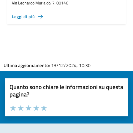
Via Leonardo Murialdo, 7, 80146
Leggi di più
Ultimo aggiornamento:
13/12/2024, 10:30
Quanto sono chiare le informazioni su questa
pagina?
Valuta la chiarezza delle informazioni (da 1 a 5 stelle)
Seleziona il numero di stelle per valutare la chiarezza delle i
Valuta 1 stelle su 5
Valuta 2 stelle su 5
Valuta 3 stelle su 5
Valuta 4 stelle su 5
Valuta 5 stelle su 5