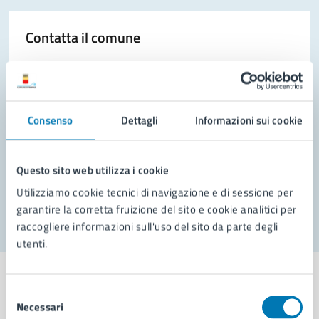
Contatta il comune
Leggi le domande frequenti
Richiedi assistenza
Consenso
Dettagli
Informazioni sui cookie
Prenota appuntamento
Problemi in città
Questo sito web utilizza i cookie
Segnala disservizio
Utilizziamo cookie tecnici di navigazione e di sessione per
garantire la corretta fruizione del sito e cookie analitici per
raccogliere informazioni sull'uso del sito da parte degli
utenti.
Selezione
Necessari
del