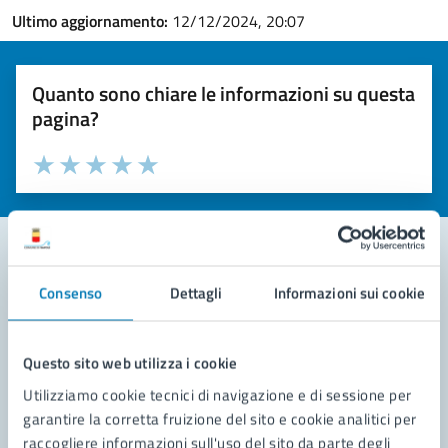
Ultimo aggiornamento:
12/12/2024, 20:07
Quanto sono chiare le informazioni su questa
pagina?
Valuta la chiarezza delle informazioni (da 1 a 5 stelle)
Seleziona il numero di stelle per valutare la chiarezza delle i
Valuta 1 stelle su 5
Valuta 2 stelle su 5
Valuta 3 stelle su 5
Valuta 4 stelle su 5
Valuta 5 stelle su 5
Consenso
Dettagli
Informazioni sui cookie
Contatta il comune
Leggi le domande frequenti
Questo sito web utilizza i cookie
Richiedi assistenza
Utilizziamo cookie tecnici di navigazione e di sessione per
garantire la corretta fruizione del sito e cookie analitici per
Prenota appuntamento
raccogliere informazioni sull'uso del sito da parte degli