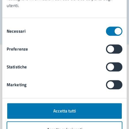
utenti.
Problemi in città
Segnala disservizio
Selezione
Necessari
del
consenso
Preferenze
Statistiche
Comune di Napoli
Marketing
AMMINISTRAZIONE
Aree amministrative
Organi di governo
Accetta tutti
Municipalità
Uffici