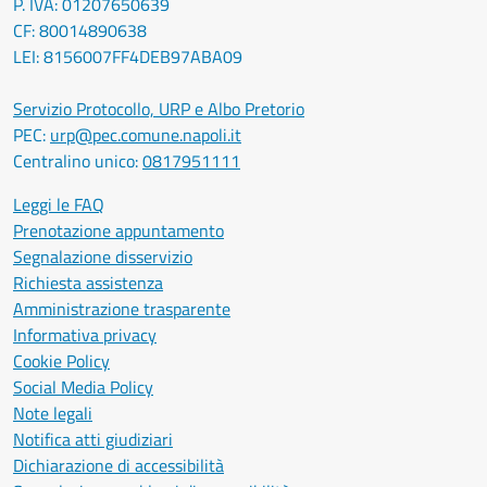
P. IVA: 01207650639
CF: 80014890638
LEI: 8156007FF4DEB97ABA09
Servizio Protocollo, URP e Albo Pretorio
PEC:
urp@pec.comune.napoli.it
Centralino unico:
0817951111
Leggi le FAQ
Prenotazione appuntamento
Segnalazione disservizio
Richiesta assistenza
Amministrazione trasparente
Informativa privacy
Cookie Policy
Social Media Policy
Note legali
Notifica atti giudiziari
Dichiarazione di accessibilità