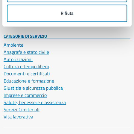
Personale amministrativo
Documenti e dati
Rifiuta
Intranet, posta aziendale e protocollo
CATEGORIE DI SERVIZIO
Ambiente
Anagrafe e stato civile
Autorizzazioni
Cultura e tempo libero
Documenti e certificati
Educazione e formazione
Giustizia e sicurezza pubblica
Imprese e commercio
Salute, benessere e assistenza
Servizi Cimiteriali
Vita lavorativa