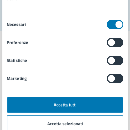
Segnala disservizio
Selezione
Necessari
del
consenso
Preferenze
Statistiche
Comune di Napoli
Marketing
AMMINISTRAZIONE
Aree amministrative
Organi di governo
Municipalità
Accetta tutti
Uffici
Enti e fondazioni
Accetta selezionati
Politici