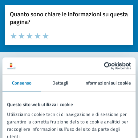
Quanto sono chiare le informazioni su questa
pagina?
Valuta la chiarezza delle informazioni (da 1 a 5 stelle)
Seleziona il numero di stelle per valutare la chiarezza delle i
Valuta 1 stelle su 5
Valuta 2 stelle su 5
Valuta 3 stelle su 5
Valuta 4 stelle su 5
Valuta 5 stelle su 5
Contatta il comune
Consenso
Dettagli
Informazioni sui cookie
Leggi le domande frequenti
Richiedi assistenza
Questo sito web utilizza i cookie
Utilizziamo cookie tecnici di navigazione e di sessione per
Prenota appuntamento
garantire la corretta fruizione del sito e cookie analitici per
raccogliere informazioni sull'uso del sito da parte degli
Problemi in città
utenti.