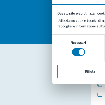
pagi
Questo sito web utilizza i cook
Valuta la
Selezi
Utilizziamo cookie tecnici di n
Valuta 
Val
raccogliere informazioni sull'u
Selezione
Necessari
del
consenso
Con
Rifiuta