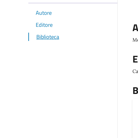
Autore
A
Editore
Biblioteca
Mo
E
Ca
B