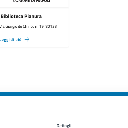
Biblioteca Pianura
Via Giorgio de Chirico n. 19, 80133
Leggi di più
to sono chiare le informazioni su questa
Dettagli