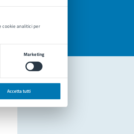
azioni
 cookie analitici per
Marketing
Accetta tutti