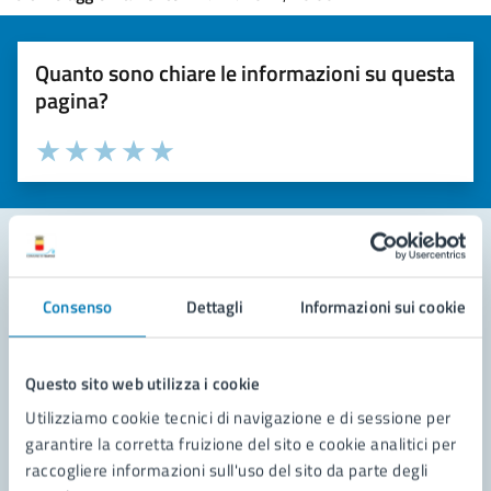
Quanto sono chiare le informazioni su questa
pagina?
Valuta la chiarezza delle informazioni (da 1 a 5 stelle)
Seleziona il numero di stelle per valutare la chiarezza delle i
Valuta 1 stelle su 5
Valuta 2 stelle su 5
Valuta 3 stelle su 5
Valuta 4 stelle su 5
Valuta 5 stelle su 5
Contatta il comune
Consenso
Dettagli
Informazioni sui cookie
Leggi le domande frequenti
Questo sito web utilizza i cookie
Richiedi assistenza
Utilizziamo cookie tecnici di navigazione e di sessione per
Prenota appuntamento
garantire la corretta fruizione del sito e cookie analitici per
raccogliere informazioni sull'uso del sito da parte degli