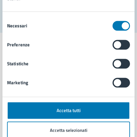
Segnala disservizio
Selezione
Necessari
del
consenso
Preferenze
Statistiche
Comune di Napoli
Marketing
AMMINISTRAZIONE
Aree amministrative
Organi di governo
Municipalità
Accetta tutti
Uffici
Enti e fondazioni
Accetta selezionati
Politici