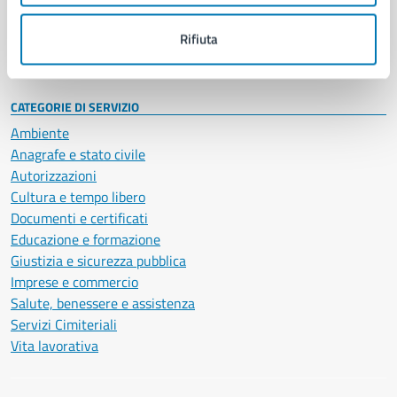
Personale amministrativo
Documenti e dati
Rifiuta
Intranet, posta aziendale e protocollo
CATEGORIE DI SERVIZIO
Ambiente
Anagrafe e stato civile
Autorizzazioni
Cultura e tempo libero
Documenti e certificati
Educazione e formazione
Giustizia e sicurezza pubblica
Imprese e commercio
Salute, benessere e assistenza
Servizi Cimiteriali
Vita lavorativa