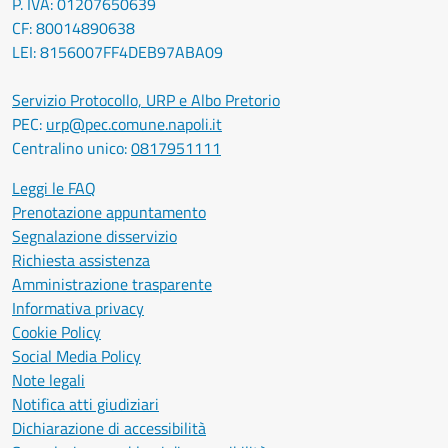
P. IVA: 01207650639
CF: 80014890638
LEI: 8156007FF4DEB97ABA09
Servizio Protocollo, URP e Albo Pretorio
PEC:
urp@pec.comune.napoli.it
Centralino unico:
0817951111
Leggi le FAQ
Prenotazione appuntamento
Segnalazione disservizio
Richiesta assistenza
Amministrazione trasparente
Informativa privacy
Cookie Policy
Social Media Policy
Note legali
Notifica atti giudiziari
Dichiarazione di accessibilità