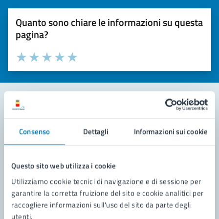
Quanto sono chiare le informazioni su questa
pagina?
Valuta la chiarezza delle informazioni (da 1 a 5 stelle)
Seleziona il numero di stelle per valutare la chiarezza delle i
Valuta 1 stelle su 5
Valuta 2 stelle su 5
Valuta 3 stelle su 5
Valuta 4 stelle su 5
Valuta 5 stelle su 5
Contatta il comune
Consenso
Dettagli
Informazioni sui cookie
Leggi le domande frequenti
Richiedi assistenza
Questo sito web utilizza i cookie
Utilizziamo cookie tecnici di navigazione e di sessione per
Prenota appuntamento
garantire la corretta fruizione del sito e cookie analitici per
raccogliere informazioni sull'uso del sito da parte degli
Problemi in città
utenti.