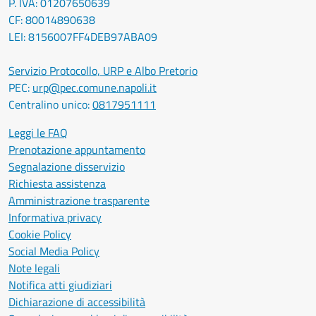
P. IVA: 01207650639
CF: 80014890638
LEI: 8156007FF4DEB97ABA09
Servizio Protocollo, URP e Albo Pretorio
PEC:
urp@pec.comune.napoli.it
Centralino unico:
0817951111
Leggi le FAQ
Prenotazione appuntamento
Segnalazione disservizio
Richiesta assistenza
Amministrazione trasparente
Informativa privacy
Cookie Policy
Social Media Policy
Note legali
Notifica atti giudiziari
Dichiarazione di accessibilità