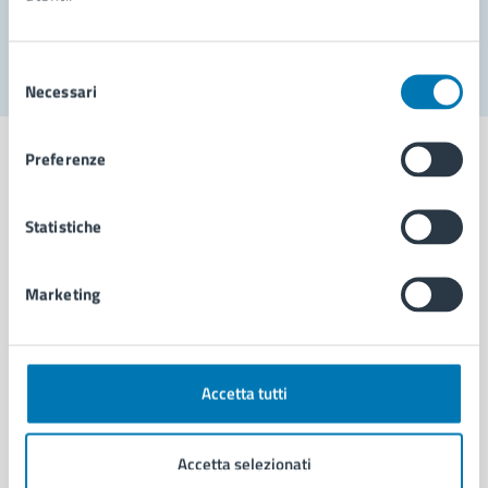
Segnala disservizio
Selezione
Necessari
del
consenso
Preferenze
Statistiche
Comune di Napoli
Marketing
AMMINISTRAZIONE
Aree amministrative
Organi di governo
Municipalità
Accetta tutti
Uffici
Enti e fondazioni
Accetta selezionati
Politici