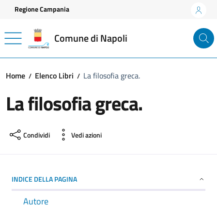
Vai ai contenuti
Vai al footer
Regione Campania
Comune di Napoli
Home
Elenco Libri
La filosofia greca.
La filosofia greca.
Condividi
Vedi azioni
INDICE DELLA PAGINA
Autore