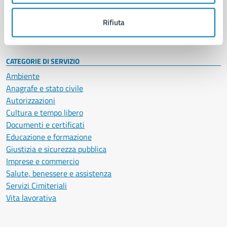
Personale amministrativo
Documenti e dati
Rifiuta
Intranet, posta aziendale e protocollo
CATEGORIE DI SERVIZIO
Ambiente
Anagrafe e stato civile
Autorizzazioni
Cultura e tempo libero
Documenti e certificati
Educazione e formazione
Giustizia e sicurezza pubblica
Imprese e commercio
Salute, benessere e assistenza
Servizi Cimiteriali
Vita lavorativa