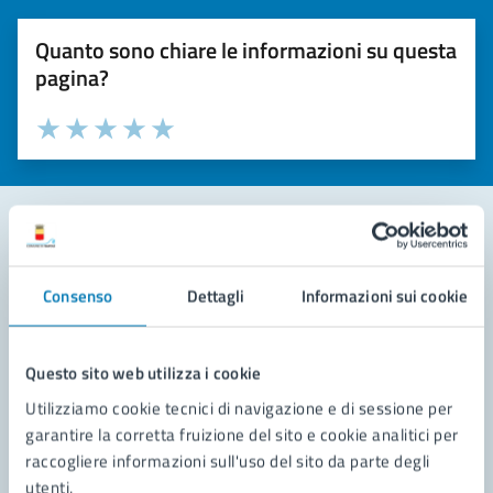
Quanto sono chiare le informazioni su questa
pagina?
Valuta la chiarezza delle informazioni (da 1 a 5 stelle)
Seleziona il numero di stelle per valutare la chiarezza delle i
Valuta 1 stelle su 5
Valuta 2 stelle su 5
Valuta 3 stelle su 5
Valuta 4 stelle su 5
Valuta 5 stelle su 5
Contatta il comune
Consenso
Dettagli
Informazioni sui cookie
Leggi le domande frequenti
Richiedi assistenza
Questo sito web utilizza i cookie
Utilizziamo cookie tecnici di navigazione e di sessione per
Prenota appuntamento
garantire la corretta fruizione del sito e cookie analitici per
raccogliere informazioni sull'uso del sito da parte degli
Problemi in città
utenti.