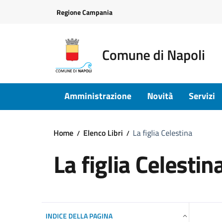
Vai ai contenuti
Vai al footer
Regione Campania
Comune di Napoli
Amministrazione
Novità
Servizi
Home
Elenco Libri
La figlia Celestina
La figlia Celestin
INDICE DELLA PAGINA