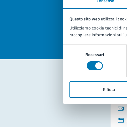
Consenso
Quan
pagi
Questo sito web utilizza i cook
Valuta la
Selezi
Utilizziamo cookie tecnici di n
Valuta 
Val
raccogliere informazioni sull'u
Selezione
Necessari
del
consenso
Con
Rifiuta