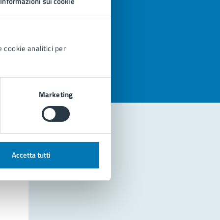
Informazioni sui cookie
azioni
 cookie analitici per
Marketing
Accetta tutti